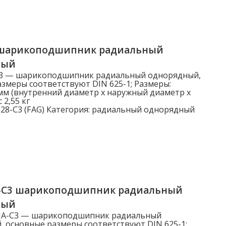
Динамическая нагрузка Cr (N)
Динамическая нагрузка Cr (N)
 шарикоподшипник радиальный
ный
C3 — шарикоподшипник радиальный однорядный,
змеры соответствуют DIN 625-1; Размеры:
мм (внутренний диаметр x наружный диаметр x
 2,55 кг
28-C3 (FAG)
Категория:
радиальный однорядный
-C3 шарикоподшипник радиальный
ный
MA-C3 — шарикоподшипник радиальный
 основные размеры соответствуют DIN 625-1;