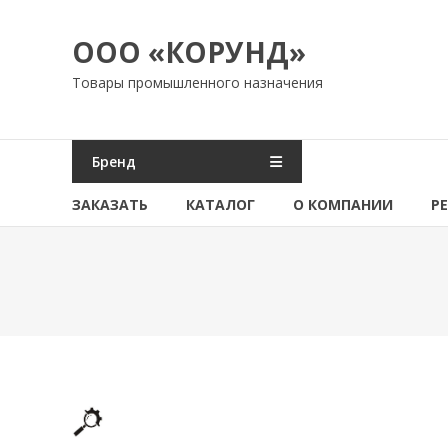
Перейти
к
ООО «КОРУНД»
содержимому
Товары промышленного назначения
Бренд
ЗАКАЗАТЬ
КАТАЛОГ
О КОМПАНИИ
Р