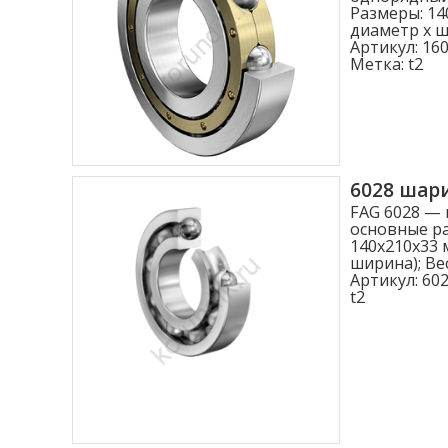
Размеры: 14
диаметр x ши
Артикул:
160
Метка:
t2
6028 шар
FAG 6028 —
основные ра
140x210x33 
ширина); Вес
Артикул:
602
t2