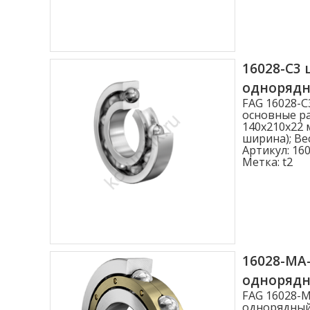
Ширина B (мм)
1.000
2.500
16028-C3
3.000
одноряд
FAG 16028-
3.500
основные ра
140x210x22 
4.000
ширина); Вес
Артикул:
160
Показать больше
Метка:
t2
Статическая нагрузка C0r (N)
Статическая нагрузка C0r (N)
16028-MA
одноряд
FAG 16028-
однорядный,