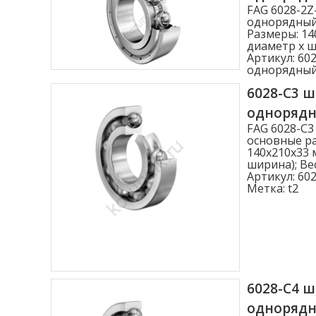
FAG 6028-2
однорядный,
Размеры: 14
диаметр x ши
Артикул:
602
однорядны
6028-C3 
одноряд
FAG 6028-C
основные ра
140x210x33 
ширина); Вес
Артикул:
602
Метка:
t2
6028-C4 
одноряд