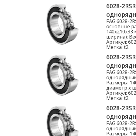
6028-2RS
одноряд
FAG 6028-2
основные ра
140x210x33 
ширина); Вес
Артикул:
602
Метка:
t2
6028-2RS
одноряд
FAG 6028-2
однорядный,
Размеры: 14
диаметр x ши
Артикул:
602
Метка:
t2
6028-2RS
одноряд
FAG 6028-2
однорядный,
Размеры: 14