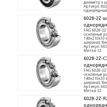
диаметр x ши
Артикул:
602
однорядны
6028-2Z 
одноряд
FAG 6028-2
основные ра
140x210x33 
ширина); Вес
Артикул:
602
Метка:
t2
6028-2Z-
одноряд
FAG 6028-2
основные ра
140x210x33 
ширина); Вес
Артикул:
602
Метка:
t2
6028-2Z-
одноряд