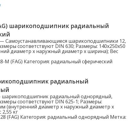
е
Категории
FAG) шарикоподшипник радиальный
Категории
кий
 — Самоустанавливающиеся шарикоподшипники 12,
змеры соответствуют DIN 630; Размеры: 140x250x50
ний диаметр x наружный диаметр x ширина); Вес
Наружный диаметр D (мм)
8-M (FAG)
Категория:
радиальный сферический
3.000
рикоподшипник радиальный
5.000
ный
6.000
— шарикоподшипник радиальный однорядный,
змеры соответствуют DIN 625-1; Размеры:
7.000
мм (внутренний диаметр x наружный диаметр x
 2,55 кг
8.000
28 (FAG)
Категория:
радиальный однорядный
Метка:
Показать больше