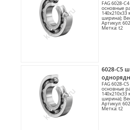
FAG 6028-C
основные ра
140x210x33 
ширина); Вес
Артикул:
602
Метка:
t2
6028-C5 
одноряд
FAG 6028-C
основные ра
140x210x33 
ширина); Вес
Артикул:
602
Метка:
t2