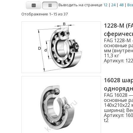
Выводить на странице
12
|
24
|
48
|
Вс
Отображение 1–15 из 37
Производитель
1228-M (
сферичес
FAG
INA
FAG 1228-M
основные ра
мм (внутрен
11,3 кг
Внутренний диаметр d (мм)
Артикул:
122
1.000
16028 ша
2.000
одноряд
3.000
FAG 16028 
основные ра
4.000
140x210x22 
ширина); Вес
4.762
Артикул:
160
t2
Показать больше