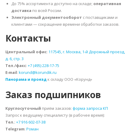
До 75% ассортимента доступно на складе;
оперативная
доставка
по всей России.
Электронный документооборот
с поставщиками и
клиентами — сокращение времени обработки заказов.
Контакты
Центральный офис
:
117545, г. Москва, 1‑й Дорожный проезд,
д. 6, стр. 3
Тел./факс
:
+7 (495) 228‑17‑75
E‑mail
:
korund@korundik.ru
Панорама и проезд
к складу ООО «Корунд»
Заказ подшипников
Круглосуточный
приём заказов:
форма запроса КП
Запрос к ведущему специалисту (в рабочее время):
Тел.
:
+7 916 602-07-38
Telegram
:
Роман