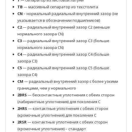
Y
— сепаратор из листовой латуни
TB
— массивный сепаратор из текстолита
CN
– нормальный радиальный внутренний зазор (не
указывается в обозначении подшипников)
C2
— радиальный внутренний зазор C2 (меньше
нормального зазора CN)
C3
— радиальный внутренний зазор C3 (больше
нормального зазора CN)
C4
— радиальный внутренний зазор C4 (больше
зазора C3)
C5
— радиальный внутренний зазор C5 (больше
зазора C4)
CM
— радиальный внутренний зазор с более узкими
границами, чем у нормального
2BRS
— бесконтактные уплотнения с обеих сторон
(лабиринтные уплотнения) для поколения C
2HRS
— контактные уплотнения с обеих сторон
(кромочные уплотнения) для поколения C
2RSR
— контактные уплотнения с обеих сторон
(кромочные уплотнения) – стандарт