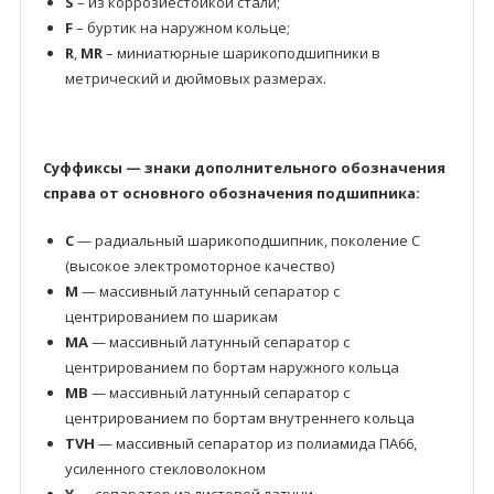
S
– из коррозиестойкой стали;
F
– буртик на наружном кольце;
R
,
MR
– миниатюрные шарикоподшипники в
метрический и дюймовых размерах.
Суффиксы — знаки дополнительного обозначения
справа от основного обозначения подшипника:
C
— радиальный шарикоподшипник, поколение C
(высокое электромоторное качество)
M
— массивный латунный сепаратор с
центрированием по шарикам
MA
— массивный латунный сепаратор с
центрированием по бортам наружного кольца
MB
— массивный латунный сепаратор с
центрированием по бортам внутреннего кольца
TVH
— массивный сепаратор из полиамида ПА66,
усиленного стекловолокном