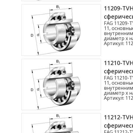
11209-TV
сферичес
FAG 11209-
11, основны
внутренним 
диаметр x н
Артикул:
112
11210-TV
сферичес
FAG 11210-
11, основны
внутренним 
диаметр x н
Артикул:
112
11212-TV
сферичес
FAG 11212-