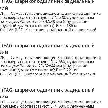
H (FAG) шарикоподшипник радиальный
кий
3.500
TVH — Самоустанавливающиеся шарикоподшипники
4.000
е размеры соответствуют DIN 630, с удлиненным
кольцом; Размеры: 20x47x40 мм (внутренний
Показать больше
аружный диаметр x ширина); Вес 0,186 кг
04-TVH (FAG)
Категория:
радиальный сферический
Статическая нагрузка C0r (N)
H (FAG) шарикоподшипник радиальный
Статическая нагрузка C0r (N)
кий
TVH — Самоустанавливающиеся шарикоподшипники
е размеры соответствуют DIN 630, с удлиненным
кольцом; Размеры: 25x52x44 мм (внутренний
аружный диаметр x ширина); Вес 0,221 кг
05-TVH (FAG)
Категория:
радиальный сферический
H (FAG) шарикоподшипник радиальный
кий
TVH — Самоустанавливающиеся шарикоподшипники
е размеры соответствуют DIN 630, с удлиненным