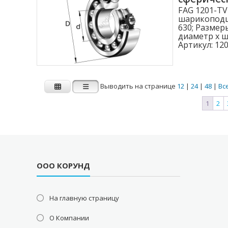
FAG 1201-T
шарикоподш
630; Размер
диаметр x ши
Артикул:
120
Выводить на странице
12
|
24
|
48
|
Вс
1
2
ООО КОРУНД
На главную страницу
О Компании