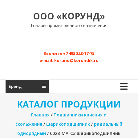
Перейти
к
ООО «КОРУНД»
содержимому
Товары промышленного назначения
Звоните
+7 495 228-17-75
e-mail:
korund@korundik.ru
Бренд
КАТАЛОГ ПРОДУКЦИИ
Главная
/
Подшипники качения и
скольжения
/
шарикоподшипник
/
радиальный
однорядный
/ 6028-MA-C3 шарикоподшипник