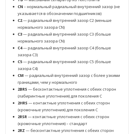
CN
– нормальный радиальный внутренний зазор (не
указывается в обозначении подшипников)
C2
— радиальный внутренний зазор C2 (меньше
нормального зазора CN)
C3
— радиальный внутренний зазор C3 (больше
нормального зазора CN)
C4
— радиальный внутренний зазор C4 (больше
зазора C3)
C5
— радиальный внутренний зазор C5 (больше
зазора C4)
CM
— радиальный внутренний зазор с более узкими
границами, чем у нормального
2BRS
— бесконтактные уплотнения с обеих сторон
(лабиринтные уплотнения) для поколения C
2HRS
— контактные уплотнения с обеих сторон
(кромочные уплотнения) для поколения C
2RSR
— контактные уплотнения с обеих сторон
(кромочные уплотнения) – стандарт
2RZ
— бесконтактные уплотнения с обеих сторон