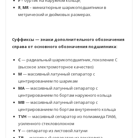
F
– буртик на наружном кольце;
R
,
MR
– миниатюрные шарикоподшипники в
метрический и дюймовых размерах.
Суффиксы — знаки дополнительного обозначения
справа от основного обозначения подшипника:
C
— радиальный шарикоподшипник, поколение C
(высокое электромоторное качество)
M
— массивный латунный сепаратор с
центрированием по шарикам
MA
— массивный латунный сепаратор с
центрированием по бортам наружного кольца
MB
— массивный латунный сепаратор с
центрированием по бортам внутреннего кольца
TVH
— массивный сепаратор из полиамида ПА66,
усиленного стекловолокном
Y
— сепаратор из листовой латуни
TB
— массивный сепаратор из текстолита