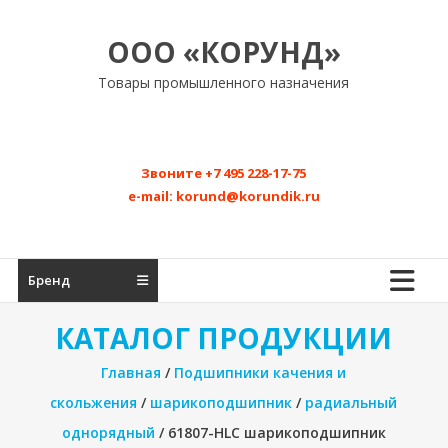
Перейти
к
ООО «КОРУНД»
содержимому
Товары промышленного назначения
Звоните
+7 495 228-17-75
e-mail:
korund@korundik.ru
Бренд
КАТАЛОГ ПРОДУКЦИИ
Главная
/
Подшипники качения и
скольжения
/
шарикоподшипник
/
радиальный
однорядный
/ 61807-HLC шарикоподшипник