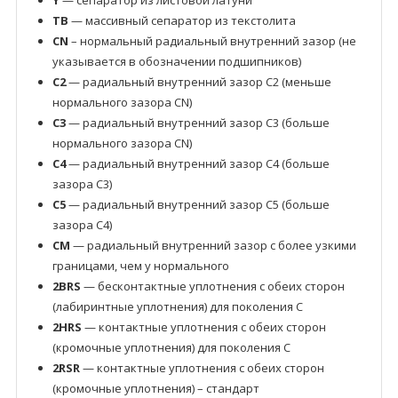
Y
— сепаратор из листовой латуни
TB
— массивный сепаратор из текстолита
CN
– нормальный радиальный внутренний зазор (не
указывается в обозначении подшипников)
C2
— радиальный внутренний зазор C2 (меньше
нормального зазора CN)
C3
— радиальный внутренний зазор C3 (больше
нормального зазора CN)
C4
— радиальный внутренний зазор C4 (больше
зазора C3)
C5
— радиальный внутренний зазор C5 (больше
зазора C4)
CM
— радиальный внутренний зазор с более узкими
границами, чем у нормального
2BRS
— бесконтактные уплотнения с обеих сторон
(лабиринтные уплотнения) для поколения C
2HRS
— контактные уплотнения с обеих сторон
(кромочные уплотнения) для поколения C
2RSR
— контактные уплотнения с обеих сторон
(кромочные уплотнения) – стандарт