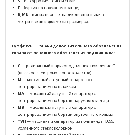
S
– из коррозиестойкой стали;
F
– буртик на наружном кольце;
R
,
MR
– миниатюрные шарикоподшипники в
метрический и дюймовых размерах.
Суффиксы — знаки дополнительного обозначения
справа от основного обозначения подшипника:
C
— радиальный шарикоподшипник, поколение C
(высокое электромоторное качество)
M
— массивный латунный сепаратор с
центрированием по шарикам
MA
— массивный латунный сепаратор с
центрированием по бортам наружного кольца
MB
— массивный латунный сепаратор с
центрированием по бортам внутреннего кольца
TVH
— массивный сепаратор из полиамида ПА66,
усиленного стекловолокном