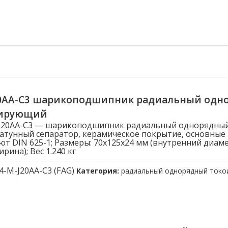
20AA-C3 шарикоподшипник радиальный одн
лирующий
-J20AA-C3 — шарикоподшипник радиальный однорядны
атунный сепаратор, керамическое покрытие, основные
ют DIN 625-1; Размеры: 70x125x24 мм (внутренний диам
рина); Вес 1.240 кг
4-M-J20AA-C3 (FAG)
Категория:
радиальный однорядный ток