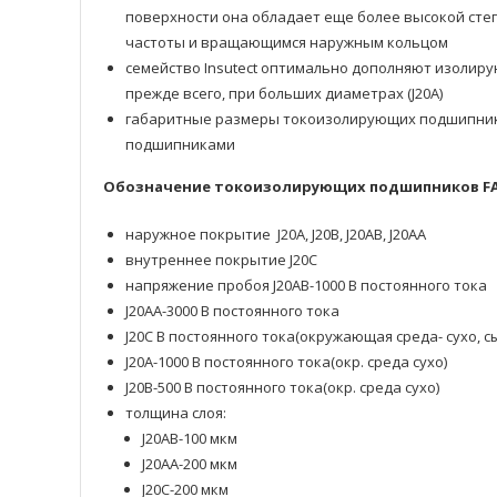
поверхности она обладает еще более высокой сте
частоты и вращающимся наружным кольцом
семейство Insutect оптимально дополняют изолирую
прежде всего, при больших диаметрах (J20A)
габаритные размеры токоизолирующих подшипнико
подшипниками
Обозначение токоизолирующих подшипников F
наружное покрытие J20A, J20B, J20AB, J20AA
внутреннее покрытие J20C
напряжение пробоя J20AB-1000 В постоянного тока
J20AA-3000 В постоянного тока
J20C В постоянного тока(окружающая среда- сухо, с
J20A-1000 В постоянного тока(окр. среда сухо)
J20B-500 В постоянного тока(окр. среда сухо)
толщина слоя:
J20AB-100 мкм
J20AA-200 мкм
J20C-200 мкм