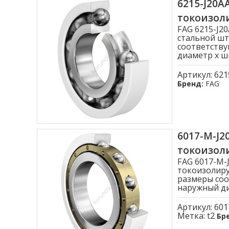
6215-J20
токоизо
FAG 6215-J
стальной шт
соответству
диаметр x ши
Артикул:
621
Бренд:
FAG
6017-M-J
токоизо
FAG 6017-M
токоизолиру
размеры соо
наружный диа
Артикул:
601
Метка:
t2
Бр