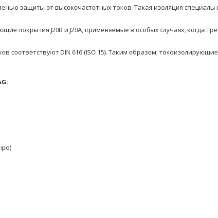
пенью защиты от высокочастотных токов. Такая изоляция специаль
щие покрытия J20B и J20A, применяемые в особых случаях, когда тре
в соответствуют DIN 616 (ISO 15). Таким образом, токоизолирующ
AG:
ыро)