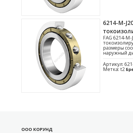
6214-M-J
токоизо
FAG 6214-M
токоизолиру
размеры соо
наружный диа
Артикул:
621
Метка:
t2
Бр
ООО КОРУНД