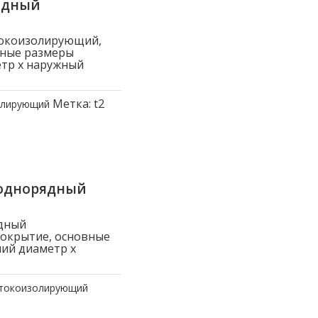
ядный
токоизолирующий,
вные размеры
етр x наружный
Метка:
t2
олирующий
 однорядный
дный
покрытие, основные
ний диаметр x
 токоизолирующий