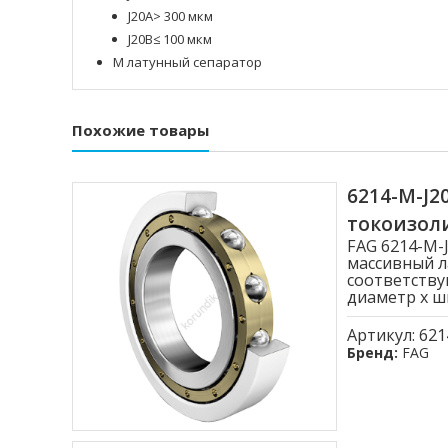
J20A> 300 мкм
J20B≤ 100 мкм
M латунный сепаратор
Похожие товары
6214-M-J
токоизо
FAG 6214-M
массивный л
соответству
диаметр x ши
Артикул:
621
Бренд:
FAG