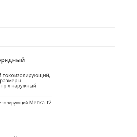
орядный
й токоизолирующий,
 размеры
етр x наружный
Метка:
t2
оизолирующий