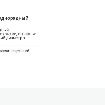
 однорядный
дный
покрытие, основные
ний диаметр x
 токоизолирующий