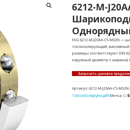
6212-M-J20
Шарикопод
Однорядны
FAG 6212-M-J20AA-C5-M32N —
токоизолирующий, массивный 
размеры соответствуют DIN 62
наружный диаметр x ширина); В
Запросить ценовое предлож
Артикул:
6212-M-J20AA-C5-M32N 
токоизолирующий
Метка:
t2