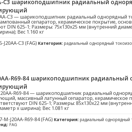
AA-C3 шарикоподшипник радиальный однор
лирующий
20AA-C3 — шарикоподшипник радиальный однорядный 
ампованный сепаратор, керамическое покрытие, осно
ют DIN 625-1; Размеры: 75x130x25 мм (внутренний диам
рина); Вес 1.160 кг
5-J20AA-C3 (FAG)
Категория:
радиальный однорядный токоиз
20AA-R69-84 шарикоподшипник радиальный
лирующий
-J20AA-R69-84 — шарикоподшипник радиальный одноря
ющий, массивный латунный сепаратор, керамическое 
тветствуют DIN 625-1; Размеры: 85x130x22 мм (внутрен
метр x ширина); Вес 1.081 кг
7-M-J20AA-R69-84 (FAG)
Категория:
радиальный однорядный
енд:
FAG