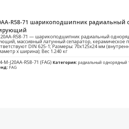
20AA-R58-71 шарикоподшипник радиальный
лирующий
-J20AA-R58-71 — шарикоподшипник радиальный одноря
ющий, массивный латунный сепаратор, керамическое 
тветствуют DIN 625-1; Размеры: 70x125x24 мм (внутрен
метр x ширина); Вес 1.240 кг
4-M-J20AA-R58-71 (FAG)
Категория:
радиальный однорядный
енд:
FAG