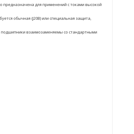
но предназначена для применений с токами высокой
буется обычная (J20B) или специальная защита,
ие подшипники взаимозаменяемы со стандартными