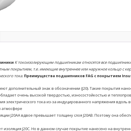
шиники
К токоизолирующим подшипникам относятся все подшипники 
тным покрытием, т.е. имеющие внутреннее или наружное кольцо с к
еского тока.
Преимущества подшипников FAG с покрытием Insu
еют дополнительный знак в обозначении (J20). Такие покрытия нан
обладает очень высокой твердостью, износостойкостью и теплопр
ия электрического тока из-за индуцированного напряжения вдоль в
й атмосфере
ляции J20AA вдвое превышает толщину слоя J20AB. Поэтому она об
ает изоляция J20C. Но в данном случае покрытие нанесено на внутр