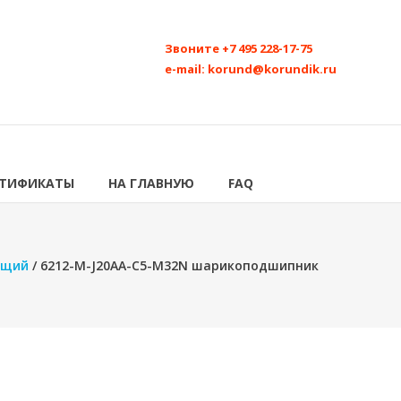
Звоните
+7 495 228-17-75
e-mail:
korund@korundik.ru
РТИФИКАТЫ
НА ГЛАВНУЮ
FAQ
ющий
/ 6212-M-J20AA-C5-M32N шарикоподшипник