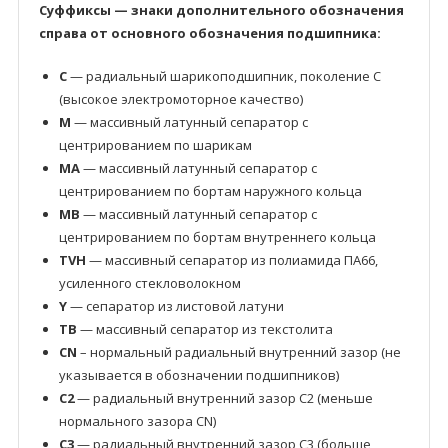
Суффиксы — знаки дополнительного обозначения
справа от основного обозначения подшипника:
C
— радиальный шарикоподшипник, поколение C
(высокое электромоторное качество)
M
— массивный латунный сепаратор с
центрированием по шарикам
MA
— массивный латунный сепаратор с
центрированием по бортам наружного кольца
MB
— массивный латунный сепаратор с
центрированием по бортам внутреннего кольца
TVH
— массивный сепаратор из полиамида ПА66,
усиленного стекловолокном
Y
— сепаратор из листовой латуни
TB
— массивный сепаратор из текстолита
CN
– нормальный радиальный внутренний зазор (не
указывается в обозначении подшипников)
C2
— радиальный внутренний зазор C2 (меньше
нормального зазора CN)
C3
— радиальный внутренний зазор C3 (больше