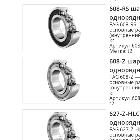
608-RS ш
одноряд
FAG 608-RS
основные ра
(внутренний
кг
Артикул:
608
Метка:
t2
608-Z ша
одноряд
FAG 608-Z 
основные ра
(внутренний
кг
Артикул:
608
t2
627-Z-HL
одноряд
FAG 627-Z-
основные ра
(внутренний