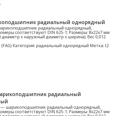
е
Категории
коподшипник радиальный однорядный
шарикоподшипник радиальный однорядный,
Категории
змеры соответствуют DIN 625-1; Размеры: 8x22x7 мм
 диаметр x наружный диаметр x ширина); Вес 0,012
 (FAG)
Категория:
радиальный однорядный
Метка:
t2
Наружный диаметр D (мм)
3.000
5.000
6.000
7.000
шарикоподшипник радиальный
8.000
ный
Показать больше
S — шарикоподшипник радиальный однорядный,
змеры соответствуют DIN 625-1; Размеры: 8x22x7 мм
 диаметр x наружный диаметр x ширина); Вес 0,012