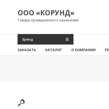
Перейти
к
ООО «КОРУНД»
содержимому
Товары промышленного назначения
Бренд
ЗАКАЗАТЬ
КАТАЛОГ
О КОМПАНИИ
Р