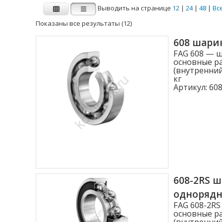
Выводить на странице
12
|
24
|
48
|
Вс
Показаны все результаты (12)
Производитель
608 шари
FAG 608 — 
FAG
INA
основные ра
(внутренний
кг
Артикул:
608
Внутренний диаметр d (мм)
1.000
2.000
3.000
4.000
608-2RS 
4.762
одноряд
Показать больше
FAG 608-2R
основные ра
(внутренний