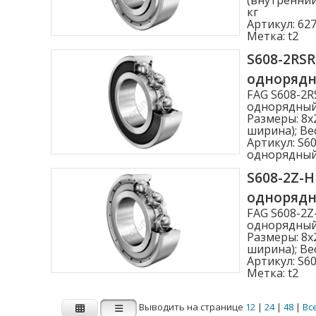
кг
Артикул:
627
Метка:
t2
S608-2RS
одноряд
FAG S608-2
однорядный,
Размеры: 8x
ширина); Вес
Артикул:
S60
однорядны
S608-2Z-
одноряд
FAG S608-2
однорядный,
Размеры: 8x
ширина); Вес
Артикул:
S60
Метка:
t2
Выводить на странице
12
|
24
|
48
|
Вс