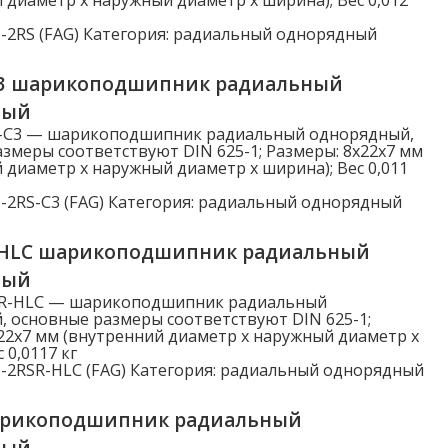
Динамическая нагрузка Cr (N)
-2RS (FAG)
Категория:
радиальный однорядный
Динамическая нагрузка Cr (N)
C3 шарикоподшипник радиальный
ный
S-C3 — шарикоподшипник радиальный однорядный,
змеры соответствуют DIN 625-1; Размеры: 8x22x7 мм
 диаметр x наружный диаметр x ширина); Вес 0,011
-2RS-C3 (FAG)
Категория:
радиальный однорядный
-HLC шарикоподшипник радиальный
ный
SR-HLC — шарикоподшипник радиальный
 основные размеры соответствуют DIN 625-1;
22x7 мм (внутренний диаметр x наружный диаметр x
 0,0117 кг
-2RSR-HLC (FAG)
Категория:
радиальный однорядный
арикоподшипник радиальный
ный