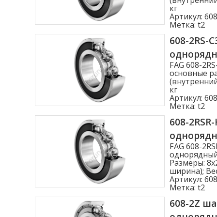
Ширина B (мм)
кг
Артикул:
608
Метка:
t2
1.000
608-2RS-
2.500
одноряд
3.000
FAG 608-2R
основные ра
3.500
(внутренний
кг
4.000
Артикул:
608
Метка:
t2
Показать больше
608-2RSR
Статическая нагрузка C0r (N)
одноряд
FAG 608-2R
Статическая нагрузка C0r (N)
однорядный,
Размеры: 8x
ширина); Вес
Артикул:
608
Метка:
t2
608-2Z ш
одноряд