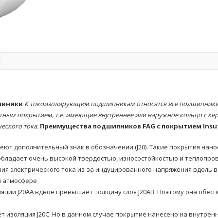
шиники
К токоизолирующим подшипникам относятся все подшипники 
тным покрытием, т.е. имеющие внутреннее или наружное кольцо с к
еского тока.
Преимущества подшипников FAG с покрытием Insu
еют дополнительный знак в обозначении (J20). Такие покрытия нан
обладает очень высокой твердостью, износостойкостью и теплопр
ия электрического тока из-за индуцированного напряжения вдоль в
й атмосфере
ляции J20AA вдвое превышает толщину слоя J20AB. Поэтому она об
ает изоляция J20C. Но в данном случае покрытие нанесено на внутр