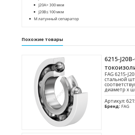
J20A> 300 мкм
J20B≤ 100 мкм
M латунный сепаратор
Похожие товары
6215-J20
токоизо
FAG 6215-J
стальной шт
соответству
диаметр x ши
Артикул:
621
Бренд:
FAG