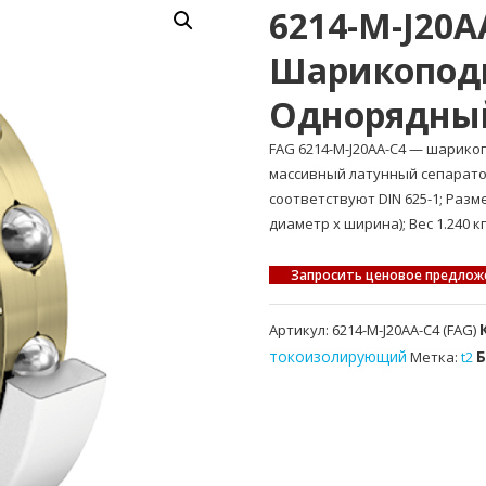
6214-M-J20A
Шарикопод
Однорядны
FAG 6214-M-J20AA-C4 — шари
массивный латунный сепарато
соответствуют DIN 625-1; Раз
диаметр x ширина); Вес 1.240 кг
Запросить ценовое предлож
Артикул:
6214-M-J20AA-C4 (FAG)
токоизолирующий
Метка:
t2