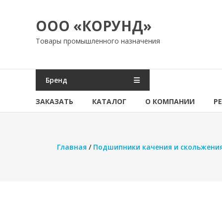
Перейти
к
ООО «КОРУНД»
содержимому
Товары промышленного назначения
Бренд
ЗАКАЗАТЬ
КАТАЛОГ
О КОМПАНИИ
Р
Главная
/
Подшипники качения и скольжени