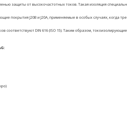
пенью защиты от высокочастотных токов. Такая изоляция специаль
щие покрытия J20B и J20A, применяемые в особых случаях, когда тре
в соответствуют DIN 616 (ISO 15). Таким образом, токоизолирующ
AG:
ыро)