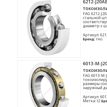
6212-J20
токоизо
FAG 6212-J
стальной шт
соответству
диаметр x ши
Артикул:
621
Бренд:
FAG
6013-M-J
токоизо
FAG 6013-M
токоизолиру
размеры соо
наружный диа
Артикул:
601
Метка:
t2
Бр