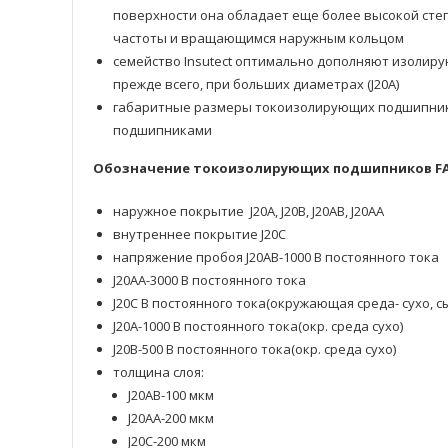
поверхности она обладает еще более высокой сте
частоты и вращающимся наружным кольцом
семейство Insutect оптимально дополняют изолирую
прежде всего, при больших диаметрах (J20A)
габаритные размеры токоизолирующих подшипнико
подшипниками
Обозначение токоизолирующих подшипников F
наружное покрытие J20A, J20B, J20AB, J20AA
внутреннее покрытие J20C
напряжение пробоя J20AB-1000 В постоянного тока
J20AA-3000 В постоянного тока
J20C В постоянного тока(окружающая среда- сухо, с
J20A-1000 В постоянного тока(окр. среда сухо)
J20B-500 В постоянного тока(окр. среда сухо)
толщина слоя:
J20AB-100 мкм
J20AA-200 мкм
J20C-200 мкм