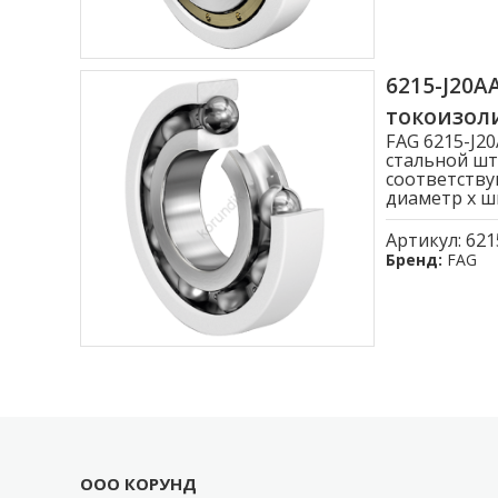
6215-J20
токоизо
FAG 6215-J
стальной шт
соответству
диаметр x ши
Артикул:
621
Бренд:
FAG
ООО КОРУНД