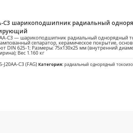
AA-C3 шарикоподшипник радиальный однор
лирующий
20AA-C3 — шарикоподшипник радиальный однорядный 
ампованный сепаратор, керамическое покрытие, осно
ют DIN 625-1; Размеры: 75x130x25 мм (внутренний диам
рина); Вес 1.160 кг
5-J20AA-C3 (FAG)
Категория:
радиальный однорядный токоиз