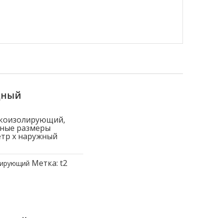
дный
окоизолирующий,
вные размеры
етр x наружный
Метка:
t2
лирующий