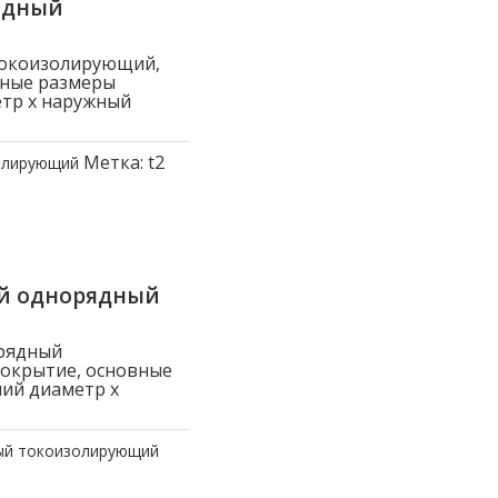
ядный
токоизолирующий,
вные размеры
етр x наружный
Метка:
t2
олирующий
ый однорядный
рядный
покрытие, основные
ний диаметр x
ый токоизолирующий