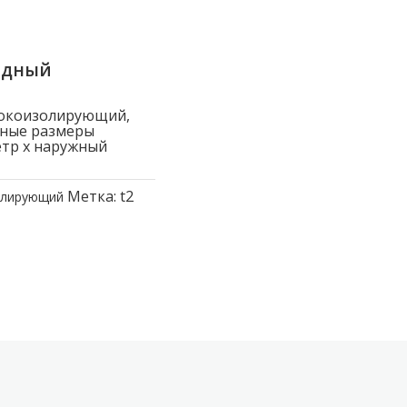
ядный
токоизолирующий,
вные размеры
етр x наружный
Метка:
t2
олирующий