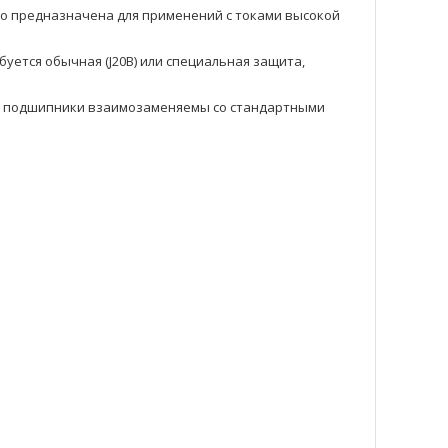
но предназначена для применений с токами высокой
буется обычная (J20B) или специальная защита,
ие подшипники взаимозаменяемы со стандартными