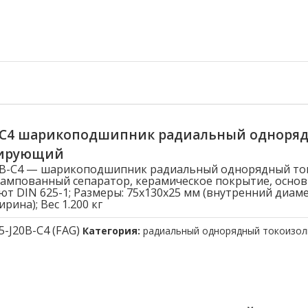
B-C4 шарикоподшипник радиальный одноря
лирующий
20B-C4 — шарикоподшипник радиальный однорядный т
ампованный сепаратор, керамическое покрытие, осно
ют DIN 625-1; Размеры: 75x130x25 мм (внутренний диам
рина); Вес 1.200 кг
5-J20B-C4 (FAG)
Категория:
радиальный однорядный токоизо