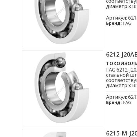
соответству
диаметр x ши
Артикул:
621
Бренд:
FAG
6212-J20
токоизо
FAG 6212-J
стальной шт
соответству
диаметр x ши
Артикул:
621
Бренд:
FAG
6215-M-J