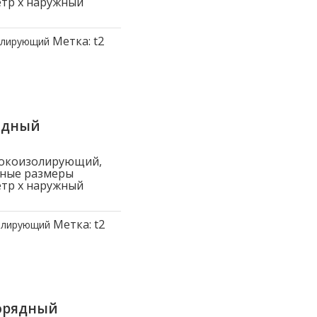
етр x наружный
Метка:
t2
олирующий
ядный
токоизолирующий,
вные размеры
етр x наружный
Метка:
t2
олирующий
орядный