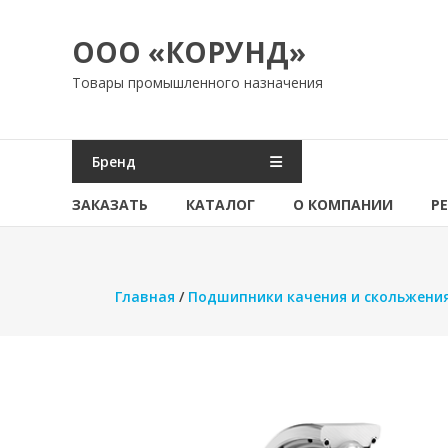
Перейти
к
ООО «КОРУНД»
содержимому
Товары промышленного назначения
Бренд
ЗАКАЗАТЬ
КАТАЛОГ
О КОМПАНИИ
Р
Главная
/
Подшипники качения и скольжени