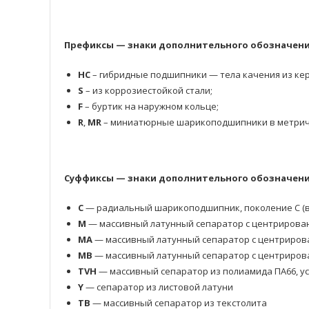
Префиксы — знаки дополнительного обозначени
HC
– гибридные подшипники — тела качения из кер
S
– из коррозиестойкой стали;
F
– буртик на наружном кольце;
R
,
MR
– миниатюрные шарикоподшипники в метрич
Суффиксы — знаки дополнительного обозначения
C
— радиальный шарикоподшипник, поколение C (в
M
— массивный латунный сепаратор с центрирова
MA
— массивный латунный сепаратор с центриров
MB
— массивный латунный сепаратор с центриров
TVH
— массивный сепаратор из полиамида ПА66, у
Y
— сепаратор из листовой латуни
TB
— массивный сепаратор из текстолита