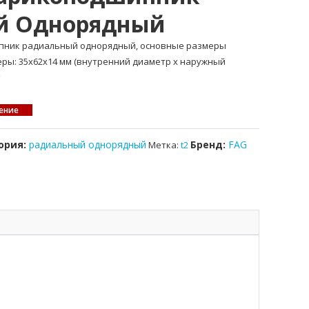
й Однорядный
ипник радиальный однорядный, основные размеры
меры: 35x62x14 мм (внутренний диаметр x наружный
ение
ория:
радиальный однорядный
Бренд:
FAG
Метка:
t2