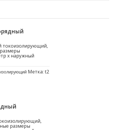
орядный
й токоизолирующий,
 размеры
етр x наружный
Метка:
t2
оизолирующий
ядный
токоизолирующий,
вные размеры