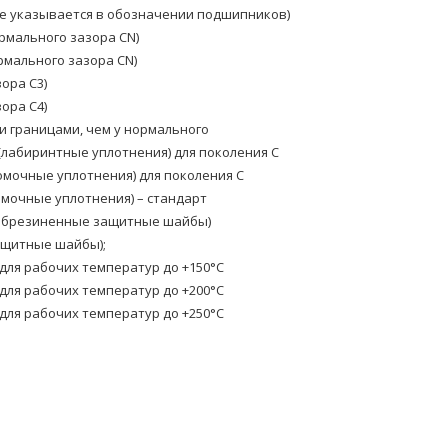
е указывается в обозначении подшипников)
рмального зазора CN)
мального зазора CN)
ора C3)
ора C4)
и границами, чем у нормального
(лабиринтные уплотнения) для поколения C
омочные уплотнения) для поколения C
омочные уплотнения) – стандарт
(обрезиненные защитные шайбы)
ащитные шайбы);
ля рабочих температур до +150°C
ля рабочих температур до +200°C
ля рабочих температур до +250°C