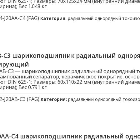
ют DIN 625-1; Размеры: 70x125x24 мм (внутренний диам
рина); Вес 1.048 кг
4-J20AA-C4 (FAG)
Категория:
радиальный однорядный токоиз
AB-C3 шарикоподшипник радиальный однор
лирующий
20AB-C3 — шарикоподшипник радиальный однорядный 
ампованный сепаратор, керамическое покрытие, осно
ют DIN 625-1; Размеры: 60x110x22 мм (внутренний диам
рина); Вес 0.791 кг
2-J20AB-C3 (FAG)
Категория:
радиальный однорядный токоиз
20AA-C4 шарикоподшипник радиальный одн