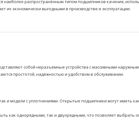
наиболее распространённым типом подшипников качения, использ
ает их экономически выгодными в производстве и эксплуатации.
дставляют собой неразъёмные устройства с массивными наружными
аются простотой, надёжностью и удобством в обслуживании.
так и модели с уплотнениями. Открытые подшипники могут иметь ка
быть как однорядными, так и двухрядными, что позволяет выбрать 