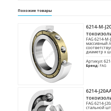
Похожие товары
6214-M-J
токоизо
FAG 6214-M
массивный л
соответству
диаметр x ши
Артикул:
621
Бренд:
FAG
6214-J20
токоизо
FAG 6214-J
стальной шт