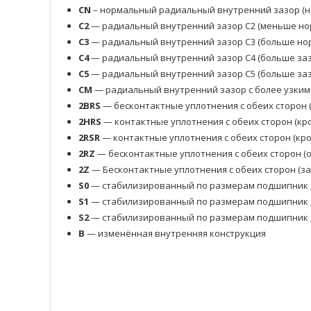
CN
– нормальный радиальный внутренний зазор (н
C2
— радиальный внутренний зазор C2 (меньше но
C3
— радиальный внутренний зазор C3 (больше нор
C4
— радиальный внутренний зазор C4 (больше заз
C5
— радиальный внутренний зазор C5 (больше заз
CM
— радиальный внутренний зазор с более узким
2BRS
— бесконтактные уплотнения с обеих сторон 
2HRS
— контактные уплотнения с обеих сторон (кр
2RSR
— контактные уплотнения с обеих сторон (кр
2RZ
— бесконтактные уплотнения с обеих сторон 
2Z
— Бесконтактные уплотнения с обеих сторон (з
S0
— стабилизированный по размерам подшипник д
S1
— стабилизированный по размерам подшипник д
S2
— стабилизированный по размерам подшипник д
B
— изменённая внутренняя конструкция