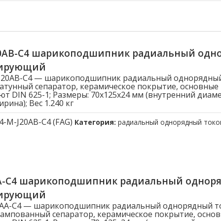
20AB-C4 шарикоподшипник радиальный одн
лирующий
-J20AB-C4 — шарикоподшипник радиальный однорядны
атунный сепаратор, керамическое покрытие, основные
ют DIN 625-1; Размеры: 70x125x24 мм (внутренний диам
рина); Вес 1.240 кг
4-M-J20AB-C4 (FAG)
Категория:
радиальный однорядный ток
AA-C4 шарикоподшипник радиальный однор
лирующий
20AA-C4 — шарикоподшипник радиальный однорядный 
ампованный сепаратор, керамическое покрытие, осно