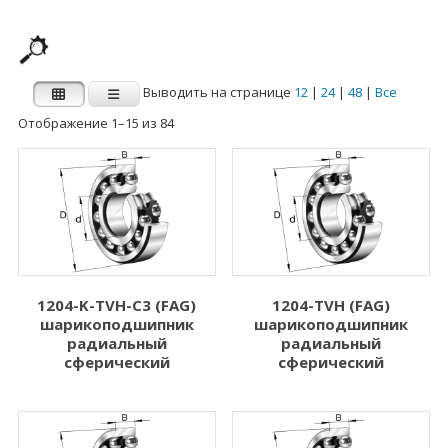
Выводить на странице
12
|
24
|
48
|
Все
Отображение 1–15 из 84
Производитель
Категории
Категории
FAG
INA
Внутренний
Наружный диаметр
диаметр d (мм)
D (мм)
1204-K-TVH-C3 (FAG)
1204-TVH (FAG)
шарикоподшипник
шарикоподшипник
1.000
3.000
радиальный
радиальный
2.000
5.000
сферический
сферический
3.000
6.000
4.000
7.000