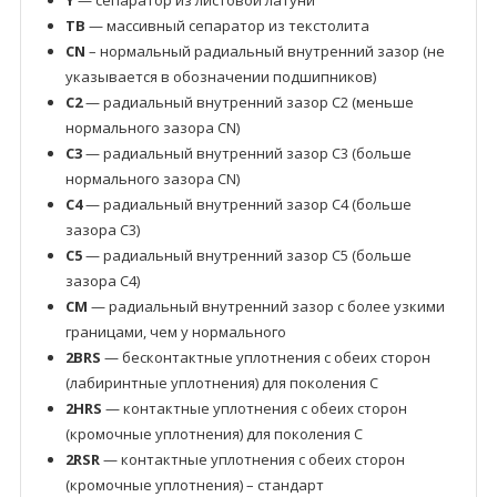
Y
— сепаратор из листовой латуни
TB
— массивный сепаратор из текстолита
CN
– нормальный радиальный внутренний зазор (не
указывается в обозначении подшипников)
C2
— радиальный внутренний зазор C2 (меньше
нормального зазора CN)
C3
— радиальный внутренний зазор C3 (больше
нормального зазора CN)
C4
— радиальный внутренний зазор C4 (больше
зазора C3)
C5
— радиальный внутренний зазор C5 (больше
зазора C4)
CM
— радиальный внутренний зазор с более узкими
границами, чем у нормального
2BRS
— бесконтактные уплотнения с обеих сторон
(лабиринтные уплотнения) для поколения C
2HRS
— контактные уплотнения с обеих сторон
(кромочные уплотнения) для поколения C
2RSR
— контактные уплотнения с обеих сторон
(кромочные уплотнения) – стандарт