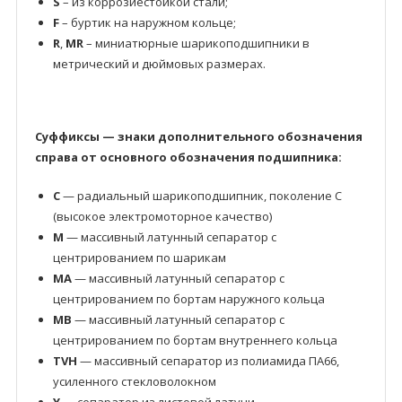
S
– из коррозиестойкой стали;
F
– буртик на наружном кольце;
R
,
MR
– миниатюрные шарикоподшипники в
метрический и дюймовых размерах.
Суффиксы — знаки дополнительного обозначения
справа от основного обозначения подшипника:
C
— радиальный шарикоподшипник, поколение C
(высокое электромоторное качество)
M
— массивный латунный сепаратор с
центрированием по шарикам
MA
— массивный латунный сепаратор с
центрированием по бортам наружного кольца
MB
— массивный латунный сепаратор с
центрированием по бортам внутреннего кольца
TVH
— массивный сепаратор из полиамида ПА66,
усиленного стекловолокном