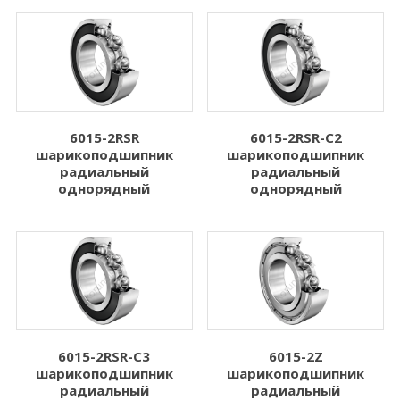
4.762
8.000
Показать больше
Показать больше
Ширина B (мм)
Динамическая
нагрузка Cr (N)
1.000
6015-2RSR
6015-2RSR-C2
Динамическая нагрузка Cr (N)
шарикоподшипник
шарикоподшипник
2.500
радиальный
радиальный
однорядный
однорядный
3.000
3.500
4.000
Показать больше
Статическая
нагрузка C0r (N)
6015-2RSR-C3
6015-2Z
шарикоподшипник
шарикоподшипник
Статическая нагрузка C0r (N)
радиальный
радиальный