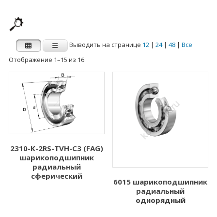
Выводить на странице
12
|
24
|
48
|
Все
Отображение 1–15 из 16
Производитель
Категории
Категории
FAG
INA
Внутренний
Наружный диаметр
диаметр d (мм)
D (мм)
2310-K-2RS-TVH-C3 (FAG)
шарикоподшипник
1.000
3.000
радиальный
2.000
5.000
сферический
6015 шарикоподшипник
радиальный
3.000
6.000
однорядный
4.000
7.000