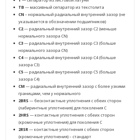
Y
— сепаратор из листовой латуни
TB
— массивный сепаратор из текстолита
CN
– нормальный радиальный внутренний зазор (не
указывается в обозначении подшипников)
C2
— радиальный внутренний зазор C2 (меньше
нормального зазора CN)
C3
— радиальный внутренний зазор C3 (больше
нормального зазора CN)
C4
— радиальный внутренний зазор C4 (больше
зазора C3)
C5
— радиальный внутренний зазор C5 (больше
зазора C4)
CM
— радиальный внутренний зазор с более узкими
границами, чем у нормального
2BRS
— бесконтактные уплотнения с обеих сторон
(лабиринтные уплотнения) для поколения C
2HRS
— контактные уплотнения с обеих сторон
(кромочные уплотнения) для поколения C
2RSR
— контактные уплотнения с обеих сторон
(кромочные уплотнения) – стандарт