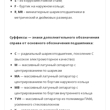
S
– из коррозиестойкой стали;
F
– буртик на наружном кольце;
R
,
MR
– миниатюрные шарикоподшипники в
метрический и дюймовых размерах.
Суффиксы — знаки дополнительного обозначения
справа от основного обозначения подшипника:
C
— радиальный шарикоподшипник, поколение C
(высокое электромоторное качество)
M
— массивный латунный сепаратор с
центрированием по шарикам
MA
— массивный латунный сепаратор с
центрированием по бортам наружного кольца
MB
— массивный латунный сепаратор с
центрированием по бортам внутреннего кольца
TVH
— массивный сепаратор из полиамида ПА66,
усиленного стекловолокном