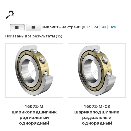
Выводить на странице
12
|
24
|
48
|
Все
Показаны все результаты (15)
Производитель
Категории
Категории
FAG
INA
Внутренний
Наружный диаметр
диаметр d (мм)
D (мм)
1.000
3.000
2.000
5.000
16072-M
16072-M-C3
шарикоподшипник
шарикоподшипник
3.000
6.000
радиальный
радиальный
однорядный
однорядный
4.000
7.000