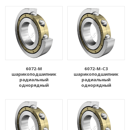
4.762
8.000
Показать больше
Показать больше
Ширина B (мм)
Динамическая
нагрузка Cr (N)
1.000
Динамическая нагрузка Cr (N)
2.500
3.000
6072-M
6072-M-C3
3.500
шарикоподшипник
шарикоподшипник
радиальный
радиальный
4.000
однорядный
однорядный
Показать больше
Статическая
нагрузка C0r (N)
Статическая нагрузка C0r (N)