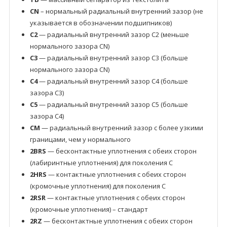
CN
– нормальный радиальный внутренний зазор (не
указывается в обозначении подшипников)
C2
— радиальный внутренний зазор C2 (меньше
нормального зазора CN)
C3
— радиальный внутренний зазор C3 (больше
нормального зазора CN)
C4
— радиальный внутренний зазор C4 (больше
зазора C3)
C5
— радиальный внутренний зазор C5 (больше
зазора C4)
CM
— радиальный внутренний зазор с более узкими
границами, чем у нормального
2BRS
— бесконтактные уплотнения с обеих сторон
(лабиринтные уплотнения) для поколения C
2HRS
— контактные уплотнения с обеих сторон
(кромочные уплотнения) для поколения C
2RSR
— контактные уплотнения с обеих сторон
(кромочные уплотнения) – стандарт
2RZ
— бесконтактные уплотнения с обеих сторон