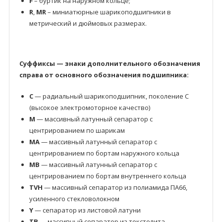
F
– буртик на наружном кольце;
R
,
MR
– миниатюрные шарикоподшипники в
метрический и дюймовых размерах.
Суффиксы — знаки дополнительного обозначения
справа от основного обозначения подшипника:
C
— радиальный шарикоподшипник, поколение C
(высокое электромоторное качество)
M
— массивный латунный сепаратор с
центрированием по шарикам
MA
— массивный латунный сепаратор с
центрированием по бортам наружного кольца
MB
— массивный латунный сепаратор с
центрированием по бортам внутреннего кольца
TVH
— массивный сепаратор из полиамида ПА66,
усиленного стекловолокном
Y
— сепаратор из листовой латуни
TB
— массивный сепаратор из текстолита