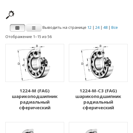
Выводить на странице
12
|
24
|
48
|
Все
Отображение 1–15 из 56
Производитель
Категории
Категории
FAG
INA
Внутренний
Наружный диаметр
диаметр d (мм)
D (мм)
1224-M (FAG)
1224-M-C3 (FAG)
шарикоподшипник
шарикоподшипник
1.000
3.000
радиальный
радиальный
2.000
5.000
сферический
сферический
3.000
6.000
4.000
7.000