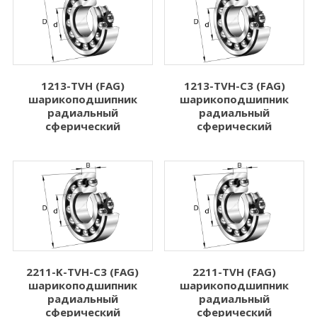
4.762
8.000
Показать больше
Показать больше
Ширина B (мм)
Динамическая
нагрузка Cr (N)
1213-TVH (FAG)
1213-TVH-C3 (FAG)
шарикоподшипник
шарикоподшипник
1.000
Динамическая нагрузка Cr (N)
радиальный
радиальный
сферический
сферический
2.500
3.000
3.500
4.000
Показать больше
Статическая
нагрузка C0r (N)
2211-K-TVH-C3 (FAG)
2211-TVH (FAG)
шарикоподшипник
шарикоподшипник
радиальный
радиальный
Статическая нагрузка C0r (N)
сферический
сферический