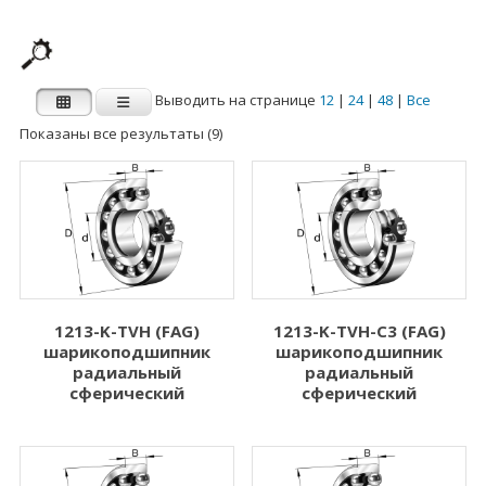
Выводить на странице
12
|
24
|
48
|
Все
Показаны все результаты (9)
Производитель
Категории
Категории
FAG
INA
Внутренний
Наружный диаметр
диаметр d (мм)
D (мм)
1213-K-TVH (FAG)
1213-K-TVH-C3 (FAG)
шарикоподшипник
шарикоподшипник
1.000
3.000
радиальный
радиальный
2.000
5.000
сферический
сферический
3.000
6.000
4.000
7.000