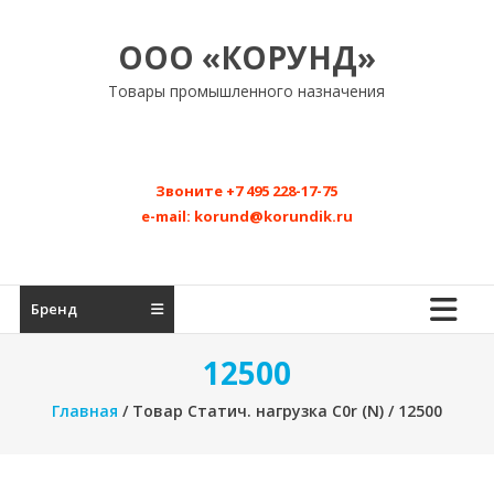
Перейти
к
ООО «КОРУНД»
содержимому
Товары промышленного назначения
Звоните
+7 495 228-17-75
e-mail:
korund@korundik.ru
Бренд
12500
Главная
/ Товар Статич. нагрузка C0r (N) / 12500