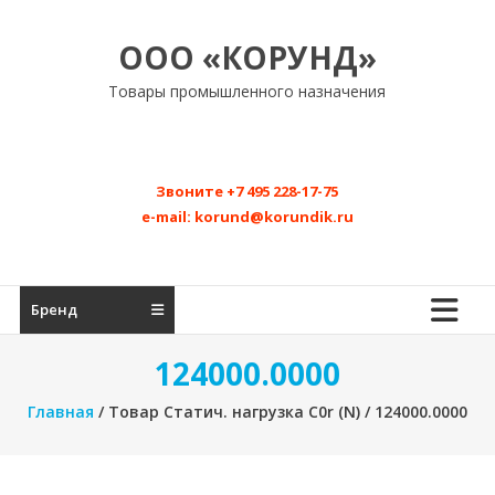
Перейти
к
ООО «КОРУНД»
содержимому
Товары промышленного назначения
Звоните
+7 495 228-17-75
e-mail:
korund@korundik.ru
Бренд
124000.0000
Главная
/ Товар Статич. нагрузка C0r (N) / 124000.0000