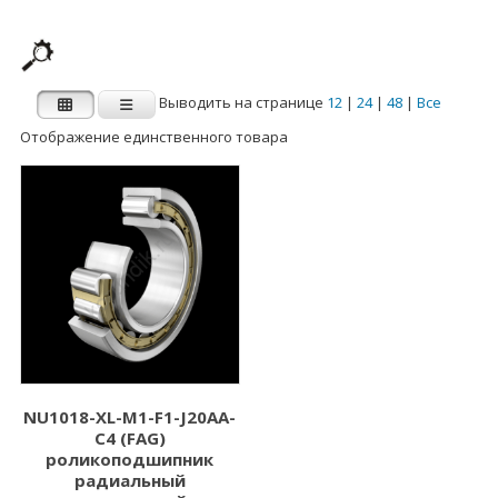
Выводить на странице
12
|
24
|
48
|
Все
Отображение единственного товара
Производитель
Категории
Категории
FAG
INA
Внутренний
Наружный диаметр
диаметр d (мм)
D (мм)
1.000
3.000
2.000
5.000
NU1018-XL-M1-F1-J20AA-
C4 (FAG)
3.000
6.000
роликоподшипник
4.000
7.000
радиальный