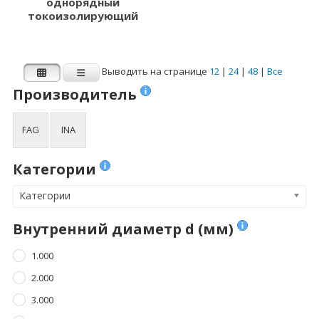
однорядный
4.762
8.000
токоизолирующий
Показать больше
Показать больше
Ширина B (мм)
Динамическая
Выводить на странице
12
|
24
|
48
|
Все
нагрузка Cr (N)
Производитель
1.000
Динамическая нагрузка Cr (N)
2.500
FAG
INA
3.000
Категории
3.500
Категории
4.000
Показать больше
Внутренний диаметр d (мм)
1.000
Статическая
нагрузка C0r (N)
2.000
3.000
Статическая нагрузка C0r (N)