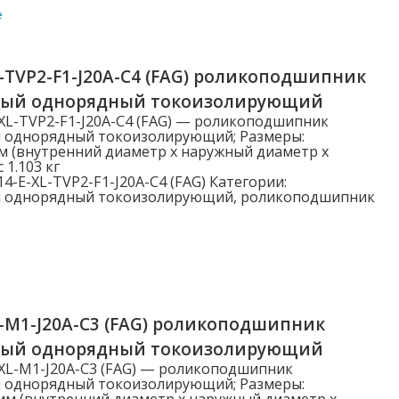
е
Категории
-TVP2-F1-J20A-C4 (FAG) роликоподшипник
Категории
ный однорядный токоизолирующий
XL-TVP2-F1-J20A-C4 (FAG) — роликоподшипник
 однорядный токоизолирующий; Размеры:
м (внутренний диаметр x наружный диаметр x
 1.103 кг
Наружный диаметр D (мм)
4-E-XL-TVP2-F1-J20A-C4 (FAG)
Категории:
 однорядный токоизолирующий
,
роликоподшипник
3.000
5.000
6.000
7.000
L-M1-J20A-C3 (FAG) роликоподшипник
8.000
ный однорядный токоизолирующий
Показать больше
XL-M1-J20A-C3 (FAG) — роликоподшипник
 однорядный токоизолирующий; Размеры:
мм (внутренний диаметр x наружный диаметр x