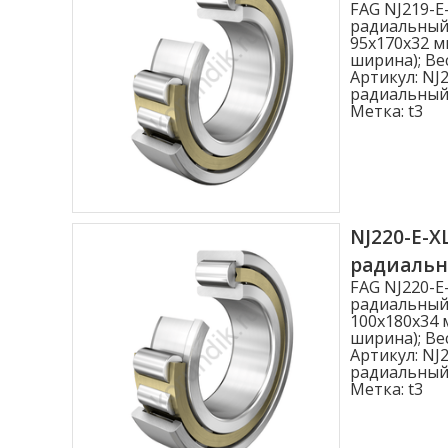
FAG NJ219-E
радиальный
95x170x32 м
ширина); Вес
Артикул:
NJ2
радиальный
Метка:
t3
NJ220-E-X
радиаль
FAG NJ220-E
радиальный
100x180x34 
ширина); Вес
Артикул:
NJ2
радиальный
Метка:
t3