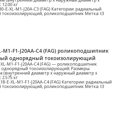
Динамическая нагрузка Cr (N)
 12.00 кг
0-E-XL-M1-J20A-C3 (FAG)
Категории:
радиальный
й токоизолирующий
,
роликоподшипник
Метка:
t3
Динамическая нагрузка Cr (N)
L-M1-F1-J20AA-C4 (FAG) роликоподшипник
ный однорядный токоизолирующий
-XL-M1-F1-J20AA-C4 (FAG) — роликоподшипник
 однорядный токоизолирующий; Размеры:
м (внутренний диаметр x наружный диаметр x
 2.575 кг
18-E-XL-M1-F1-J20AA-C4 (FAG)
Категории:
радиальный
й токоизолирующий
,
роликоподшипник
Метка:
t3