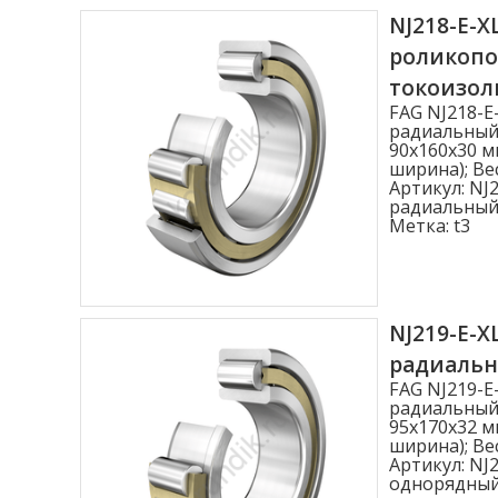
NJ218-E-X
роликоп
токоизо
FAG NJ218-E
радиальный
90x160x30 м
ширина); Вес
Артикул:
NJ2
радиальный
Метка:
t3
NJ219-E-X
радиаль
FAG NJ219-E
радиальный
95x170x32 м
ширина); Вес
Артикул:
NJ2
однорядны