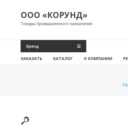
Перейти
к
ООО «КОРУНД»
содержимому
Товары промышленного назначения
Бренд
ЗАКАЗАТЬ
КАТАЛОГ
О КОМПАНИИ
Р
Гл