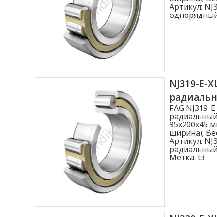
Артикул:
NJ3
однорядны
NJ319-E-X
радиаль
FAG NJ319-E
радиальный
95x200x45 м
ширина); Вес
Артикул:
NJ3
радиальный
Метка:
t3