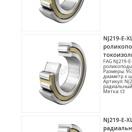
NJ219-E-X
роликоп
токоизо
FAG NJ219-E
роликоподш
Размеры: 95
диаметр x ши
Артикул:
NJ2
радиальный
Метка:
t3
NJ219-E-X
радиаль