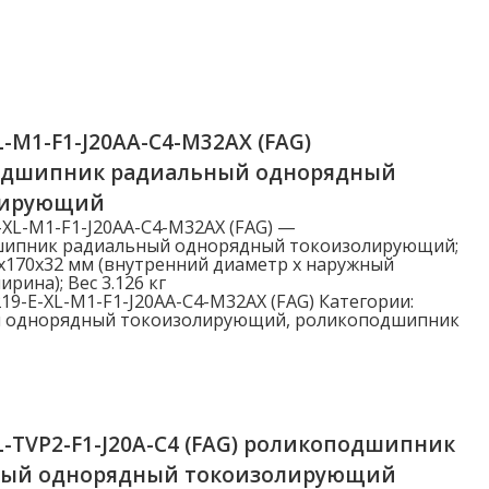
L-M1-F1-J20AA-C4-M32AX (FAG)
одшипник радиальный однорядный
лирующий
-XL-M1-F1-J20AA-C4-M32AX (FAG) —
ипник радиальный однорядный токоизолирующий;
x170x32 мм (внутренний диаметр x наружный
рина); Вес 3.126 кг
19-E-XL-M1-F1-J20AA-C4-M32AX (FAG)
Категории:
 однорядный токоизолирующий
,
роликоподшипник
L-TVP2-F1-J20A-C4 (FAG) роликоподшипник
ный однорядный токоизолирующий