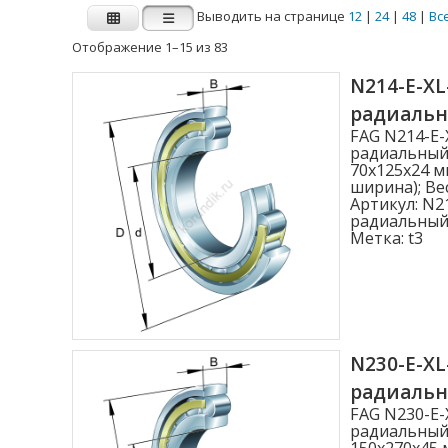
Выводить на странице
12
|
24
|
48
|
Вс
Отображение 1–15 из 83
Производитель
N214-E-XL
радиаль
FAG
INA
FAG N214-E-
радиальный
70x125x24 м
ширина); Вес
Внутренний диаметр d (мм)
Артикул:
N21
радиальный
1.000
Метка:
t3
2.000
3.000
4.000
N230-E-X
4.762
радиаль
Показать больше
FAG N230-E-
радиальный
150x270x45 