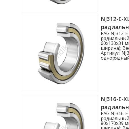
NJ312-E-X
радиаль
FAG NJ312-E
радиальный
60x130x31 м
ширина); Вес
Артикул:
NJ3
однорядны
NJ316-E-X
радиаль
FAG NJ316-E
радиальный
80x170x39 м
ширина); Вес