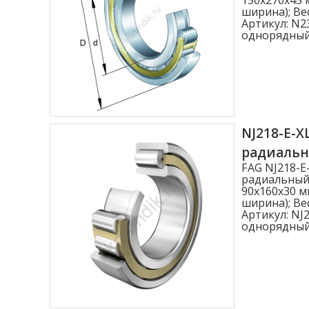
Ширина B (мм)
ширина); Вес
Артикул:
N23
однорядны
1.000
2.500
3.000
3.500
NJ218-E-X
4.000
радиаль
Показать больше
FAG NJ218-E
радиальный
Статическая нагрузка C0r (N)
90x160x30 м
ширина); Вес
Артикул:
NJ2
Статическая нагрузка C0r (N)
однорядны