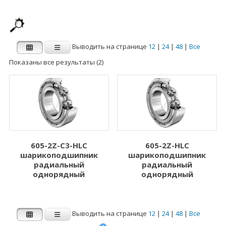
Выводить на странице
12
|
24
|
48
|
Все
Показаны все результаты (2)
Производитель
Категории
Категории
FAG
INA
Внутренний
Наружный диаметр
диаметр d (мм)
D (мм)
605-2Z-C3-HLC
605-2Z-HLC
шарикоподшипник
шарикоподшипник
1.000
3.000
радиальный
радиальный
однорядный
однорядный
2.000
5.000
3.000
6.000
Выводить на странице
12
|
24
|
48
|
Все
4.000
7.000