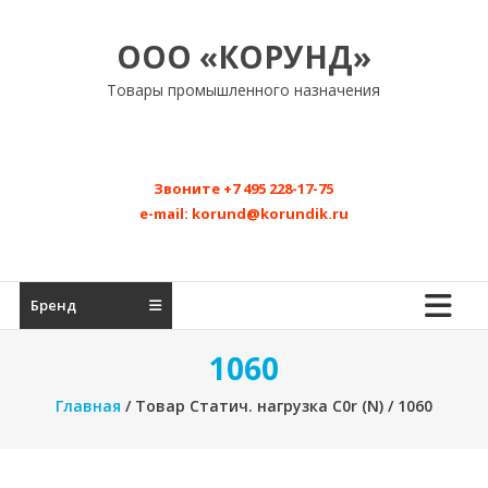
Перейти
к
ООО «КОРУНД»
содержимому
Товары промышленного назначения
Звоните
+7 495 228-17-75
e-mail:
korund@korundik.ru
Бренд
1060
Главная
/ Товар Статич. нагрузка C0r (N) / 1060