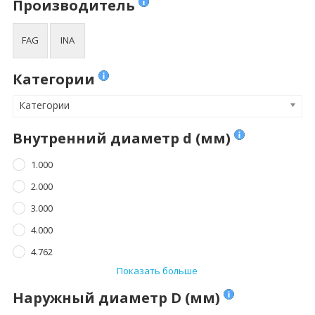
Производитель
4.762
8.000
Показать больше
Показать больше
FAG
INA
Ширина B (мм)
Динамическая
Категории
нагрузка Cr (N)
1.000
Категории
Динамическая нагрузка Cr (N)
2.500
Внутренний диаметр d (мм)
3.000
1.000
3.500
2.000
4.000
3.000
Показать больше
4.000
4.762
Статическая
нагрузка C0r (N)
Показать больше
Наружный диаметр D (мм)
Статическая нагрузка C0r (N)