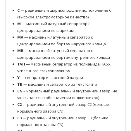
C
— радиальный шарикоподшипник, поколение C
(высокое электромоторное качество)
M
— массивный латунный сепаратор с
центрированием по шарикам
MA
— массивный латунный сепаратор с
центрированием по бортам наружного кольца
MB
— массивный латунный сепаратор с
центрированием по бортам внутреннего кольца
TVH
— массивный сепаратор из полиамида ПА66,
усиленного стекловолокном
Y
— сепаратор из листовой латуни
TB
— массивный сепаратор из текстолита
CN
– нормальный радиальный внутренний зазор (не
указывается в обозначении подшипников)
C2
— радиальный внутренний зазор C2 (меньше
нормального зазора CN)
C3
— радиальный внутренний зазор C3 (больше
нормального зазора CN)