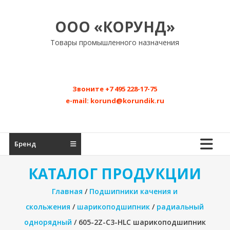
Перейти
к
ООО «КОРУНД»
содержимому
Товары промышленного назначения
Звоните
+7 495 228-17-75
e-mail:
korund@korundik.ru
Бренд
КАТАЛОГ ПРОДУКЦИИ
Главная
/
Подшипники качения и
скольжения
/
шарикоподшипник
/
радиальный
однорядный
/ 605-2Z-C3-HLC шарикоподшипник