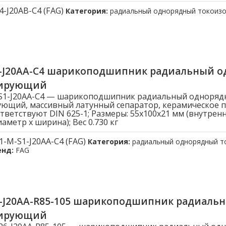
4-J20AB-C4 (FAG)
Категория:
радиальный однорядный токоиз
1-J20AA-C4 шарикоподшипник радиальный 
лирующий
-S1-J20AA-C4 — шарикоподшипник радиальный одноряд
ющий, массивный латунный сепаратор, керамическое 
тветствуют DIN 625-1; Размеры: 55x100x21 мм (внутрен
метр x ширина); Вес 0.730 кг
1-M-S1-J20AA-C4 (FAG)
Категория:
радиальный однорядный 
енд:
FAG
6-J20AA-R85-105 шарикоподшипник радиаль
лирующий