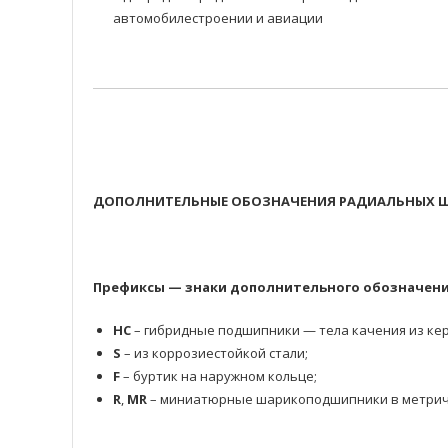
автомобилестроении и авиации
ДОПОЛНИТЕЛЬНЫЕ ОБОЗНАЧЕНИЯ РАДИАЛЬНЫХ Ш
Префиксы — знаки дополнительного обозначени
HC
– гибридные подшипники — тела качения из кер
S
– из коррозиестойкой стали;
F
– буртик на наружном кольце;
R
,
MR
– миниатюрные шарикоподшипники в метрич