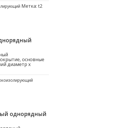
Метка:
t2
олирующий
однорядный
ный
покрытие, основные
ний диаметр x
токоизолирующий
ный однорядный