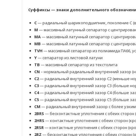
Суффиксы — знаки дополнительного обозначения
C
— радиальный шарикоподшипник, поколение C (в
M
— массивный латунный сепаратор с центрирова
MA
— массивный латунный сепаратор с центриров
MB
— массивный латунный сепаратор с центриров
TVH
— массивный сепаратор из полиамида ПА66, у
Y
— сепаратор из листовой латуни
TB
— массивный сепаратор из текстолита
CN
– нормальный радиальный внутренний зазор (н
C2
— радиальный внутренний зазор C2 (меньше но
C3
— радиальный внутренний зазор C3 (больше нор
C4
— радиальный внутренний зазор C4 (больше заз
C5
— радиальный внутренний зазор C5 (больше заз
CM
— радиальный внутренний зазор с более узким
2BRS
— бесконтактные уплотнения с обеих сторон 
2HRS
— контактные уплотнения с обеих сторон (кр
2RSR
— контактные уплотнения с обеих сторон (кр
2RZ
— бесконтактные уплотнения с обеих сторон 