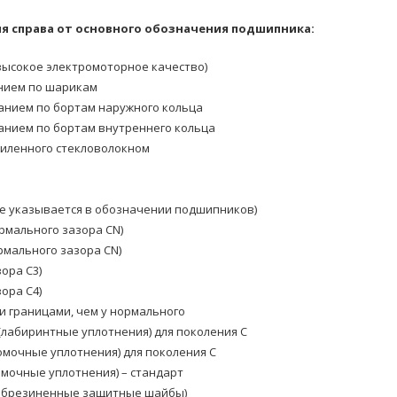
 справа от основного обозначения подшипника:
ысокое электромоторное качество)
нием по шарикам
анием по бортам наружного кольца
анием по бортам внутреннего кольца
силенного стекловолокном
е указывается в обозначении подшипников)
рмального зазора CN)
мального зазора CN)
ора C3)
ора C4)
и границами, чем у нормального
(лабиринтные уплотнения) для поколения C
омочные уплотнения) для поколения C
омочные уплотнения) – стандарт
(обрезиненные защитные шайбы)