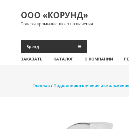
Перейти
к
ООО «КОРУНД»
содержимому
Товары промышленного назначения
Бренд
ЗАКАЗАТЬ
КАТАЛОГ
О КОМПАНИИ
Р
Главная
/
Подшипники качения и скольжени