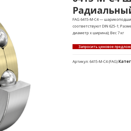
Радиальны
FAG 6415-M-C4 — шарикоподш
соответствуют DIN 625-1; Раз
диаметр x ширина); Вес 7 кг
Запросить ценовое предлож
Кате
Артикул:
6415-M-C4 (FAG)