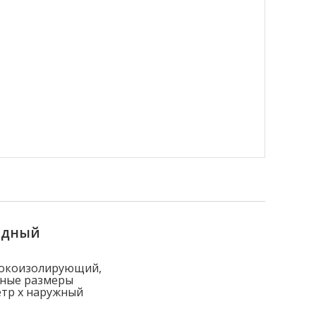
ядный
токоизолирующий,
вные размеры
етр x наружный