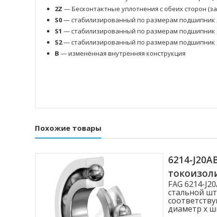
2Z
— Бесконтактные уплотнения с обеих сторон (з
S0
— стабилизированный по размерам подшипник д
S1
— стабилизированный по размерам подшипник д
S2
— стабилизированный по размерам подшипник д
B
— изменённая внутренняя конструкция
Похожие товары
6214-J20
токоизо
FAG 6214-J
стальной шт
соответству
диаметр x ши