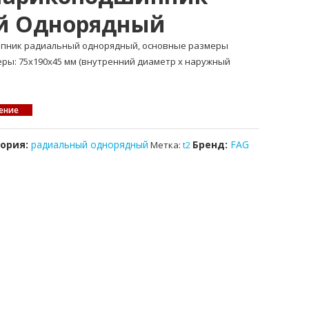
й Однорядный
ипник радиальный однорядный, основные размеры
меры: 75x190x45 мм (внутренний диаметр x наружный
ение
гория:
радиальный однорядный
Бренд:
FAG
Метка:
t2