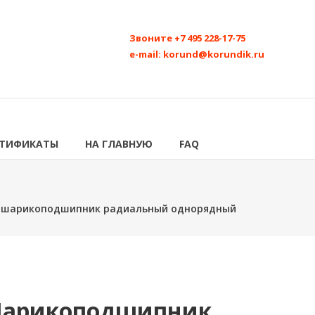
Звоните
+7 495 228-17-75
e-mail:
korund@korundik.ru
РТИФИКАТЫ
НА ГЛАВНУЮ
FAQ
4 шарикоподшипник радиальный однорядный
 Шарикоподшипник