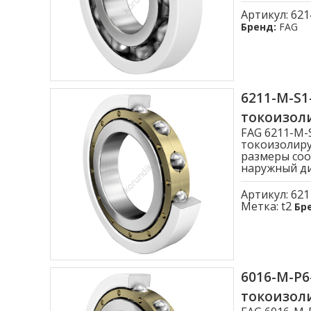
Артикул:
621
Бренд:
FAG
6211-M-S
токоизо
FAG 6211-M
токоизолиру
размеры соо
наружный диа
Артикул:
621
Метка:
t2
Бр
6016-M-P
токоизо