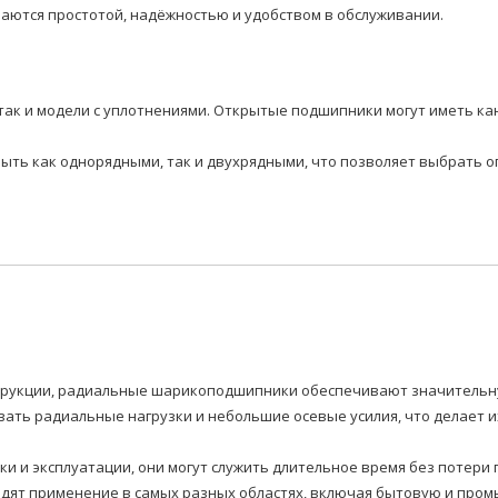
аются простотой, надёжностью и удобством в обслуживании.
так и модели с уплотнениями. Открытые подшипники могут иметь ка
быть как однорядными, так и двухрядными, что позволяет выбрать 
нструкции, радиальные шарикоподшипники обеспечивают значитель
ать радиальные нагрузки и небольшие осевые усилия, что делает 
вки и эксплуатации, они могут служить длительное время без потер
т применение в самых разных областях, включая бытовую и промы