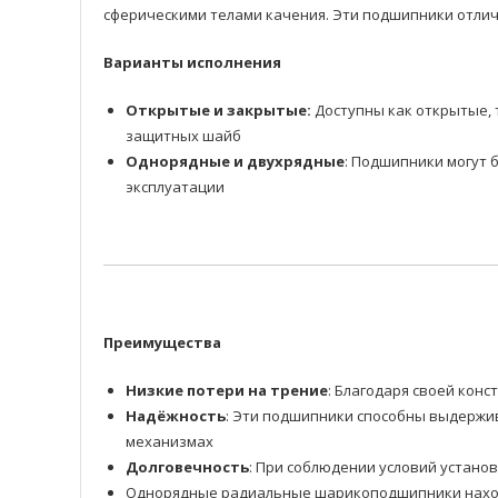
сферическими телами качения. Эти подшипники отлич
Варианты исполнения
Открытые и закрытые:
Доступны как открытые, 
защитных шайб
Однорядные и двухрядные
: Подшипники могут 
эксплуатации
Преимущества
Низкие потери на трение
: Благодаря своей ко
Надёжность
: Эти подшипники способны выдержив
механизмах
Долговечность
: При соблюдении условий устано
Однорядные радиальные шарикоподшипники находя