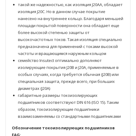
такой же надежностью, как изоляция J20AA, обладает
изоляция J20C. Но в данном случае покрытие
нанесено на внутреннее кольцо. Благодаря меньшей
площади покрытой поверхности она обладает еще
более высокой степенью защиты от
высокочастотных токов. Такая изоляция специально
предназначена для применений с токами высокой
частоты и вращающимся наружным кольцом
семейство Insutect оптимально дополняют
изолирующие покрытия J20B и J20A, применяемые в
особых случаях, когда требуется обычная (J20B) или
специальная защита, прежде всего, при больших
диаметрах (J20A)
габаритные размеры токоизолирующих
подшипников соответствуют DIN 616 (ISO 15). Таким
образом, токоизолирующие подшипники
взаимозаменяемы со стандартными подшипниками
Обозначение токоизолирующих подшипников
FAG: