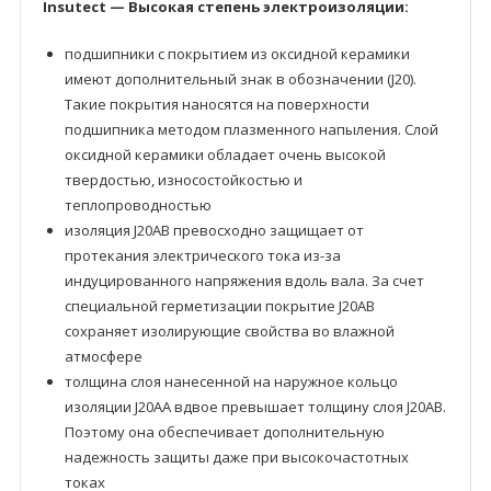
Insutect — Высокая степень электроизоляции:
подшипники с покрытием из оксидной керамики
имеют дополнительный знак в обозначении (J20).
Такие покрытия наносятся на поверхности
подшипника методом плазменного напыления. Слой
оксидной керамики обладает очень высокой
твердостью, износостойкостью и
теплопроводностью
изоляция J20AB превосходно защищает от
протекания электрического тока из-за
индуцированного напряжения вдоль вала. За счет
специальной герметизации покрытие J20AB
сохраняет изолирующие свойства во влажной
атмосфере
толщина слоя нанесенной на наружное кольцо
изоляции J20AA вдвое превышает толщину слоя J20AB.
Поэтому она обеспечивает дополнительную
надежность защиты даже при высокочастотных
токах