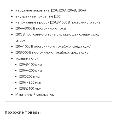
наружное покрытие J20A, J20B, J20AB, J20AA
внутреннее покрытие J20C
напряжение пробоя J20AB-1000 В постоянного тока
J20AA-3000 В постоянного тока
J20C В постоянного тока(окружающая среда- сухо,
сыро)
J20A-1000 В постоянного тока(окр. среда сухо)
J20B-500 В постоянного тока(окр. среда сухо)
толщина слоя:
J20AB-100 мкм
J20AA-200 мкм
J20C-200 мкм
J20A> 300 мкм
J20B≤ 100 мкм
M латунный сепаратор
Похожие товары