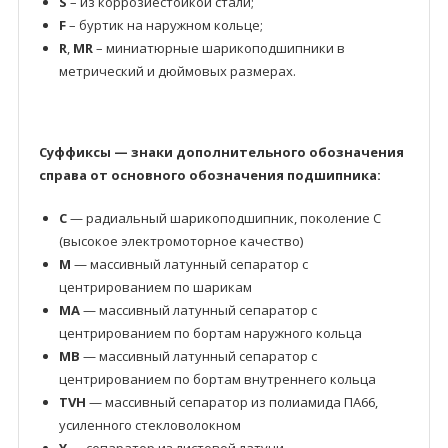
S
– из коррозиестойкой стали;
F
– буртик на наружном кольце;
R
,
MR
– миниатюрные шарикоподшипники в
метрический и дюймовых размерах.
Суффиксы — знаки дополнительного обозначения
справа от основного обозначения подшипника:
C
— радиальный шарикоподшипник, поколение C
(высокое электромоторное качество)
M
— массивный латунный сепаратор с
центрированием по шарикам
MA
— массивный латунный сепаратор с
центрированием по бортам наружного кольца
MB
— массивный латунный сепаратор с
центрированием по бортам внутреннего кольца
TVH
— массивный сепаратор из полиамида ПА66,
усиленного стекловолокном