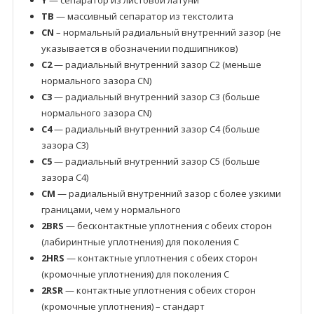
Y
— сепаратор из листовой латуни
TB
— массивный сепаратор из текстолита
CN
– нормальный радиальный внутренний зазор (не
указывается в обозначении подшипников)
C2
— радиальный внутренний зазор C2 (меньше
нормального зазора CN)
C3
— радиальный внутренний зазор C3 (больше
нормального зазора CN)
C4
— радиальный внутренний зазор C4 (больше
зазора C3)
C5
— радиальный внутренний зазор C5 (больше
зазора C4)
CM
— радиальный внутренний зазор с более узкими
границами, чем у нормального
2BRS
— бесконтактные уплотнения с обеих сторон
(лабиринтные уплотнения) для поколения C
2HRS
— контактные уплотнения с обеих сторон
(кромочные уплотнения) для поколения C
2RSR
— контактные уплотнения с обеих сторон
(кромочные уплотнения) – стандарт