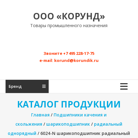
Перейти
к
ООО «КОРУНД»
содержимому
Товары промышленного назначения
Звоните
+7 495 228-17-75
e-mail:
korund@korundik.ru
Бренд
КАТАЛОГ ПРОДУКЦИИ
Главная
/
Подшипники качения и
скольжения
/
шарикоподшипник
/
радиальный
однорядный
/ 6024-N шарикоподшипник радиальный