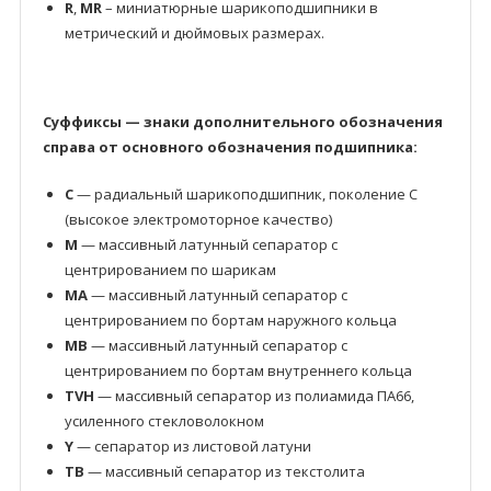
R
,
MR
– миниатюрные шарикоподшипники в
метрический и дюймовых размерах.
Суффиксы — знаки дополнительного обозначения
справа от основного обозначения подшипника:
C
— радиальный шарикоподшипник, поколение C
(высокое электромоторное качество)
M
— массивный латунный сепаратор с
центрированием по шарикам
MA
— массивный латунный сепаратор с
центрированием по бортам наружного кольца
MB
— массивный латунный сепаратор с
центрированием по бортам внутреннего кольца
TVH
— массивный сепаратор из полиамида ПА66,
усиленного стекловолокном
Y
— сепаратор из листовой латуни
TB
— массивный сепаратор из текстолита