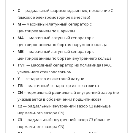
C
— радиальный шарикоподшипник, поколение C
(высокое электромоторное качество)
M
— массивный латунный сепаратор с
центрированием по шарикам
MA
— массивный латунный сепаратор с
центрированием по бортам наружного кольца
MB
— массивный латунный сепаратор с
центрированием по бортам внутреннего кольца
TVH
— массивный сепаратор из полиамида ПА66,
усиленного стекловолокном
Y
— сепаратор из листовой латуни
TB
— массивный сепаратор из текстолита
CN
– нормальный радиальный внутренний зазор (не
указывается в обозначении подшипников)
C2
— радиальный внутренний зазор C2 (меньше
нормального зазора CN)
C3
— радиальный внутренний зазор C3 (больше
нормального зазора CN)