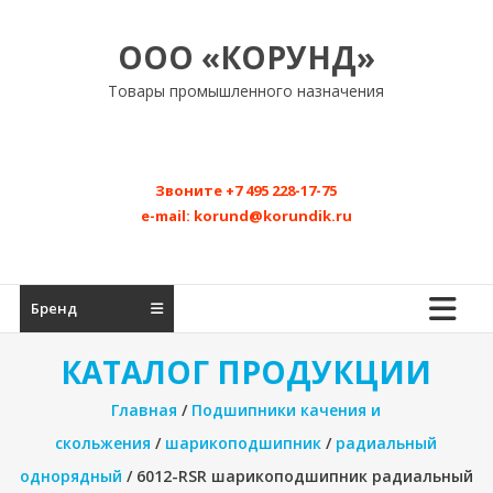
Перейти
к
ООО «КОРУНД»
содержимому
Товары промышленного назначения
Звоните
+7 495 228-17-75
e-mail:
korund@korundik.ru
Бренд
КАТАЛОГ ПРОДУКЦИИ
Главная
/
Подшипники качения и
скольжения
/
шарикоподшипник
/
радиальный
однорядный
/ 6012-RSR шарикоподшипник радиальный