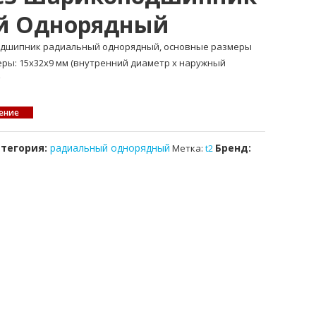
й Однорядный
подшипник радиальный однорядный, основные размеры
меры: 15x32x9 мм (внутренний диаметр x наружный
ение
атегория:
радиальный однорядный
Бренд:
Метка:
t2