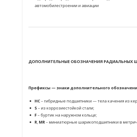
автомобилестроении и авиации
ДОПОЛНИТЕЛЬНЫЕ ОБОЗНАЧЕНИЯ РАДИАЛЬНЫХ Ш
Префиксы — знаки дополнительного обозначени
HC
– гибридные подшипники — тела качения из кер
S
– из коррозиестойкой стали;
F
– буртик на наружном кольце;
R
,
MR
– миниатюрные шарикоподшипники в метрич