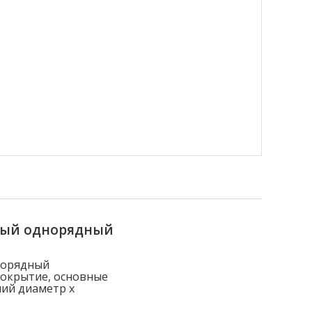
ный однорядный
норядный
покрытие, основные
ний диаметр x