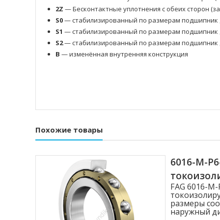
2Z
— Бесконтактные уплотнения с обеих сторон (з
S0
— стабилизированный по размерам подшипник д
S1
— стабилизированный по размерам подшипник д
S2
— стабилизированный по размерам подшипник д
B
— изменённая внутренняя конструкция
Похожие товары
6016-M-P
токоизо
FAG 6016-M
токоизолиру
размеры соо
наружный диа