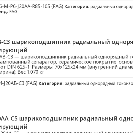
6-M-P6-J20AA-R85-105 (FAG)
Категория:
радиальный одноря
енд:
FAG
AB-C3 шарикоподшипник радиальный однор
лирующий
20AB-C3 — шарикоподшипник радиальный однорядный 
ампованный сепаратор, керамическое покрытие, осно
ют DIN 625-1; Размеры: 70x125x24 мм (внутренний диам
рина); Вес 1.070 кг
4-J20AB-C3 (FAG)
Категория:
радиальный однорядный токоиз
20AA-C5 шарикоподшипник радиальный одн
лирующий