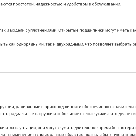
аются простотой, надёжностью и удобством в обслуживании.
так и модели с уплотнениями. Открытые подшипники могут иметь ка
быть как однорядными, так и двухрядными, что позволяет выбрать 
нструкции, радиальные шарикоподшипники обеспечивают значитель
ать радиальные нагрузки и небольшие осевые усилия, что делает 
вки и эксплуатации, они могут служить длительное время без потер
т применение в самых разных областях, включая бытовую и промы