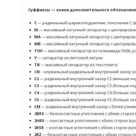
Суффиксы — знаки дополнительного обозначения
C
— радиальный шарикоподшипник, поколение C (в
M
— массивный латунный сепаратор с центрирова
MA
— массивный латунный сепаратор с центриров
MB
— массивный латунный сепаратор с центриров
TVH
— массивный сепаратор из полиамида ПА66, у
Y
— сепаратор из листовой латуни
TB
— массивный сепаратор из текстолита
CN
– нормальный радиальный внутренний зазор (н
C2
— радиальный внутренний зазор C2 (меньше но
C3
— радиальный внутренний зазор C3 (больше нор
C4
— радиальный внутренний зазор C4 (больше заз
C5
— радиальный внутренний зазор C5 (больше заз
CM
— радиальный внутренний зазор с более узким
2BRS
— бесконтактные уплотнения с обеих сторон 
2HRS
— контактные уплотнения с обеих сторон (кр
2RSR
— контактные уплотнения с обеих сторон (кр
2RZ
— бесконтактные уплотнения с обеих сторон 