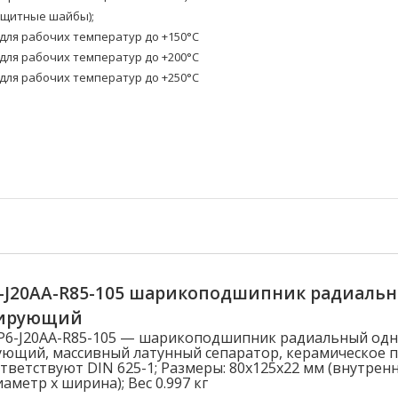
ащитные шайбы);
ля рабочих температур до +150°C
ля рабочих температур до +200°C
ля рабочих температур до +250°C
6-J20AA-R85-105 шарикоподшипник радиаль
лирующий
-P6-J20AA-R85-105 — шарикоподшипник радиальный од
ющий, массивный латунный сепаратор, керамическое 
тветствуют DIN 625-1; Размеры: 80x125x22 мм (внутрен
метр x ширина); Вес 0.997 кг