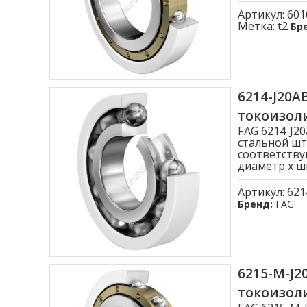
Артикул:
601
Метка:
t2
Бр
6214-J20
токоизо
FAG 6214-J
стальной шт
соответству
диаметр x ши
Артикул:
621
Бренд:
FAG
6215-M-J
токоизо