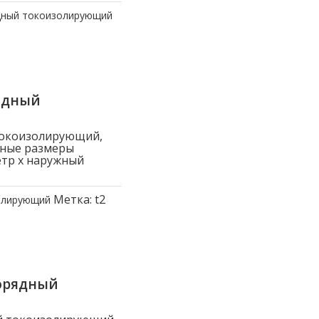
дный токоизолирующий
ядный
токоизолирующий,
вные размеры
етр x наружный
Метка:
t2
олирующий
орядный