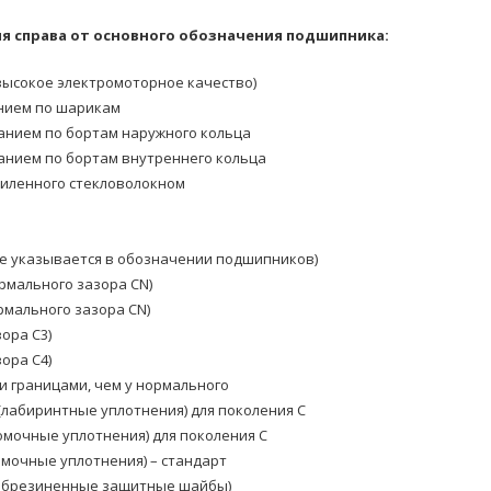
 справа от основного обозначения подшипника:
ысокое электромоторное качество)
нием по шарикам
анием по бортам наружного кольца
анием по бортам внутреннего кольца
силенного стекловолокном
е указывается в обозначении подшипников)
рмального зазора CN)
мального зазора CN)
ора C3)
ора C4)
и границами, чем у нормального
(лабиринтные уплотнения) для поколения C
омочные уплотнения) для поколения C
омочные уплотнения) – стандарт
(обрезиненные защитные шайбы)