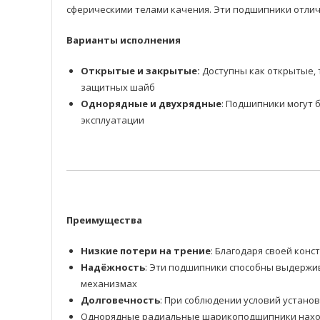
сферическими телами качения. Эти подшипники отлич
Варианты исполнения
Открытые и закрытые:
Доступны как открытые, 
защитных шайб
Однорядные и двухрядные
: Подшипники могут 
эксплуатации
Преимущества
Низкие потери на трение
: Благодаря своей ко
Надёжность
: Эти подшипники способны выдержив
механизмах
Долговечность
: При соблюдении условий устано
Однорядные радиальные шарикоподшипники находя