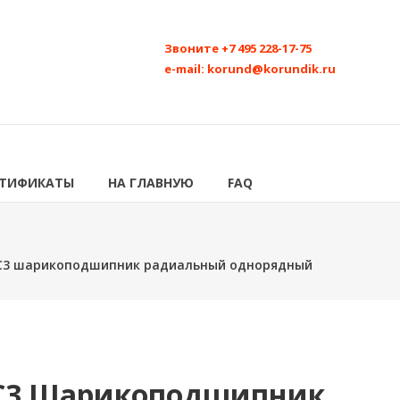
Звоните
+7 495 228-17-75
e-mail:
korund@korundik.ru
РТИФИКАТЫ
НА ГЛАВНУЮ
FAQ
-C3 шарикоподшипник радиальный однорядный
-C3 Шарикоподшипник