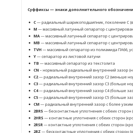
Суффиксы — знаки дополнительного обозначения
C
— радиальный шарикоподшипник, поколение C (в
M
— массивный латунный сепаратор с центрирова
MA
— массивный латунный сепаратор с центриров
MB
— массивный латунный сепаратор с центриров
TVH
— массивный сепаратор из полиамида ПА66, у
Y
— сепаратор из листовой латуни
TB
— массивный сепаратор из текстолита
CN
– нормальный радиальный внутренний зазор (н
C2
— радиальный внутренний зазор C2 (меньше но
C3
— радиальный внутренний зазор C3 (больше нор
C4
— радиальный внутренний зазор C4 (больше заз
C5
— радиальный внутренний зазор C5 (больше заз
CM
— радиальный внутренний зазор с более узким
2BRS
— бесконтактные уплотнения с обеих сторон 
2HRS
— контактные уплотнения с обеих сторон (кр
2RSR
— контактные уплотнения с обеих сторон (кр
2RZ
— бесконтактные уплотнения с обеих сторон 