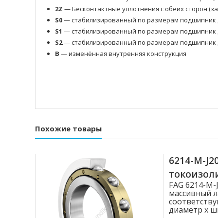
2Z
— Бесконтактные уплотнения с обеих сторон (з
S0
— стабилизированный по размерам подшипник д
S1
— стабилизированный по размерам подшипник д
S2
— стабилизированный по размерам подшипник д
B
— изменённая внутренняя конструкция
Похожие товары
6214-M-J
токоизо
FAG 6214-M
массивный л
соответству
диаметр x ши