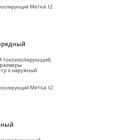
Метка:
t2
оизолирующий
орядный
й токоизолирующий,
 размеры
етр x наружный
Метка:
t2
оизолирующий
дный