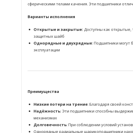
сферическими телами качения. Эти подшипники отлич
Варианты исполнения
Открытые и закрытые:
Доступны как открытые, 
защитных шайб
Однорядные и двухрядные
: Подшипники могут 
эксплуатации
Преимущества
Низкие потери на трение
: Благодаря своей ко
Надёжность
: Эти подшипники способны выдержив
механизмах
Долговечность
: При соблюдении условий устано
Однорядные радиальные шарикоподшипники находя