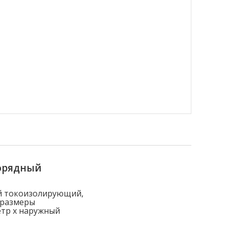
орядный
й токоизолирующий,
 размеры
етр x наружный