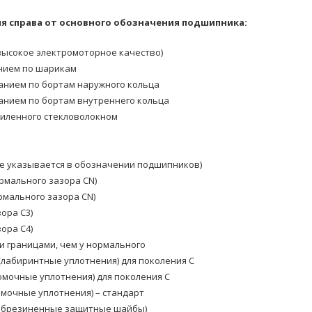
 справа от основного обозначения подшипника:
ысокое электромоторное качество)
нием по шарикам
анием по бортам наружного кольца
анием по бортам внутреннего кольца
силенного стекловолокном
е указывается в обозначении подшипников)
рмального зазора CN)
мального зазора CN)
ора C3)
ора C4)
и границами, чем у нормального
(лабиринтные уплотнения) для поколения C
омочные уплотнения) для поколения C
омочные уплотнения) – стандарт
(обрезиненные защитные шайбы)