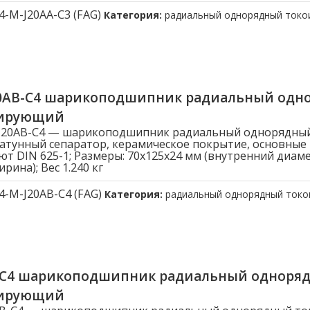
4-M-J20AA-C3 (FAG)
Категория:
радиальный однорядный ток
20AB-C4 шарикоподшипник радиальный одн
лирующий
-J20AB-C4 — шарикоподшипник радиальный однорядны
атунный сепаратор, керамическое покрытие, основные
ют DIN 625-1; Размеры: 70x125x24 мм (внутренний диам
рина); Вес 1.240 кг
4-M-J20AB-C4 (FAG)
Категория:
радиальный однорядный ток
B-C4 шарикоподшипник радиальный одноря
лирующий