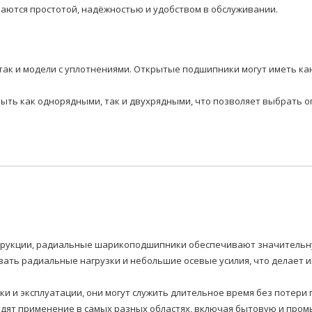
аются простотой, надёжностью и удобством в обслуживании.
так и модели с уплотнениями. Открытые подшипники могут иметь ка
быть как однорядными, так и двухрядными, что позволяет выбрать 
нструкции, радиальные шарикоподшипники обеспечивают значитель
ать радиальные нагрузки и небольшие осевые усилия, что делает 
вки и эксплуатации, они могут служить длительное время без потер
т применение в самых разных областях, включая бытовую и промы