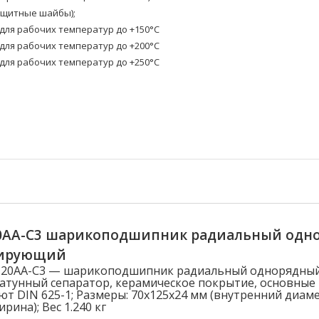
ащитные шайбы);
ля рабочих температур до +150°C
ля рабочих температур до +200°C
ля рабочих температур до +250°C
20AA-C3 шарикоподшипник радиальный одн
лирующий
-J20AA-C3 — шарикоподшипник радиальный однорядны
атунный сепаратор, керамическое покрытие, основные
ют DIN 625-1; Размеры: 70x125x24 мм (внутренний диам
рина); Вес 1.240 кг