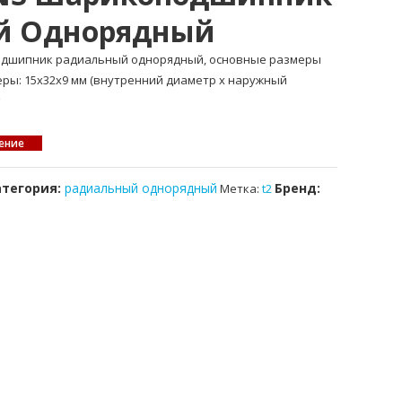
й Однорядный
подшипник радиальный однорядный, основные размеры
меры: 15x32x9 мм (внутренний диаметр x наружный
ение
атегория:
радиальный однорядный
Бренд:
Метка:
t2