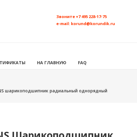
Звоните
+7 495 228-17-75
e-mail:
korund@korundik.ru
РТИФИКАТЫ
НА ГЛАВНУЮ
FAQ
UNS шарикоподшипник радиальный однорядный
UNS Шарикоподшипник