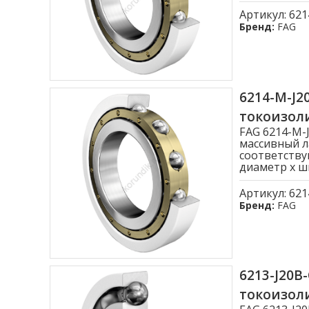
Артикул:
621
Бренд:
FAG
6214-M-J
токоизо
FAG 6214-M
массивный л
соответству
диаметр x ши
Артикул:
621
Бренд:
FAG
6213-J20
токоизо