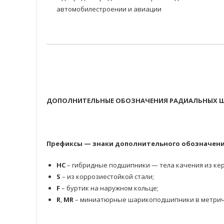
автомобилестроении и авиации
ДОПОЛНИТЕЛЬНЫЕ ОБОЗНАЧЕНИЯ РАДИАЛЬНЫХ Ш
Префиксы — знаки дополнительного обозначени
HC
– гибридные подшипники — тела качения из кер
S
– из коррозиестойкой стали;
F
– буртик на наружном кольце;
R
,
MR
– миниатюрные шарикоподшипники в метрич