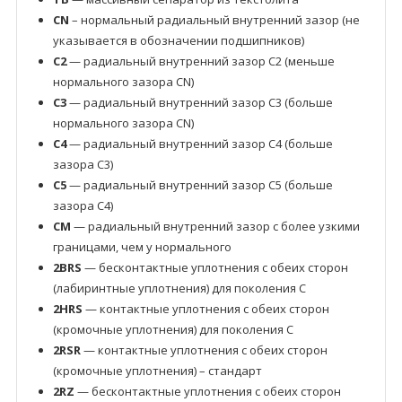
CN
– нормальный радиальный внутренний зазор (не
указывается в обозначении подшипников)
C2
— радиальный внутренний зазор C2 (меньше
нормального зазора CN)
C3
— радиальный внутренний зазор C3 (больше
нормального зазора CN)
C4
— радиальный внутренний зазор C4 (больше
зазора C3)
C5
— радиальный внутренний зазор C5 (больше
зазора C4)
CM
— радиальный внутренний зазор с более узкими
границами, чем у нормального
2BRS
— бесконтактные уплотнения с обеих сторон
(лабиринтные уплотнения) для поколения C
2HRS
— контактные уплотнения с обеих сторон
(кромочные уплотнения) для поколения C
2RSR
— контактные уплотнения с обеих сторон
(кромочные уплотнения) – стандарт
2RZ
— бесконтактные уплотнения с обеих сторон