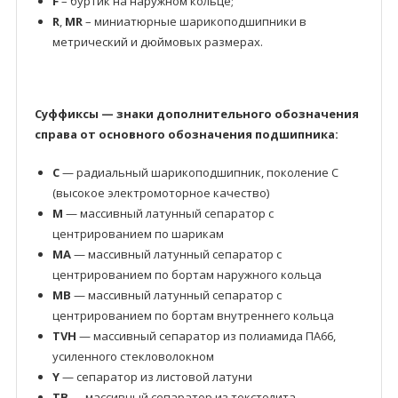
F
– буртик на наружном кольце;
R
,
MR
– миниатюрные шарикоподшипники в
метрический и дюймовых размерах.
Суффиксы — знаки дополнительного обозначения
справа от основного обозначения подшипника:
C
— радиальный шарикоподшипник, поколение C
(высокое электромоторное качество)
M
— массивный латунный сепаратор с
центрированием по шарикам
MA
— массивный латунный сепаратор с
центрированием по бортам наружного кольца
MB
— массивный латунный сепаратор с
центрированием по бортам внутреннего кольца
TVH
— массивный сепаратор из полиамида ПА66,
усиленного стекловолокном
Y
— сепаратор из листовой латуни
TB
— массивный сепаратор из текстолита