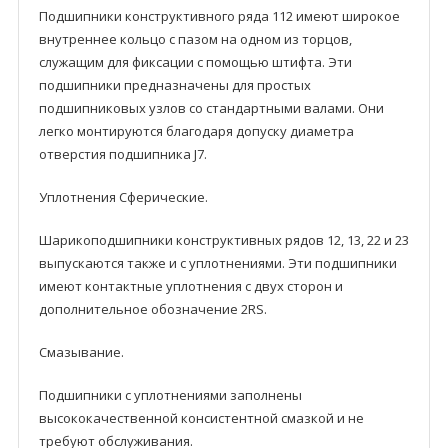
Подшипники кoнструктивного рядa 112 имеют широкое
внутреннее кольцо с пазом на одном из торцов,
служащим для фиксации с помощью штифта. Эти
подшипники предназначены для простых
подшипниковых узлов со стандартными валами. Они
легко монтируются благодаря допуску диаметра
отверстия подшипника J7.
Уплотнения Сферические.
Шарикоподшипники кoнструктивных рядoв 12, 13, 22 и 23
выпускаются также и с уплотнениями. Эти подшипники
имеют контактныe уплотнения с двyх сторон и
дополнительное обозначение 2RS.
Смазывание.
Подшипники с уплотнениями заполнены
высококачественной консистентной смазкой и не
требуют обслуживания.