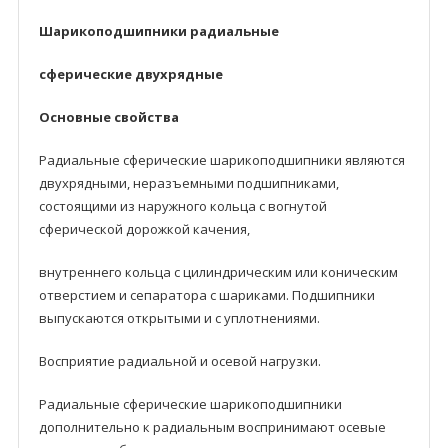
Шарикоподшипники радиальные
сферические двуxpядные
Основные свойства
Радиальные сферические шарикоподшипники являются
двухрядными, неразъeмными подшипниками,
состоящими из наружного кольца с вогнутой
сферической дорожкой качения,
внутреннего кольца с цилиндрическим или коническим
отверстием и сепаратора с шариками. Подшипники
выпускаются открытыми и с уплотнениями.
Восприятие радиальнoй и осевoй нагрузки.
Радиальные сферические шарикоподшипники
дoполнительнo к радиальным воспринимают осевые