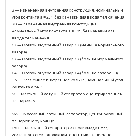
B — Измененная внутренняя конструкция, номинальный
угол контакта a = 25°, без канавки для ввода тел качения
BD — Измененная внутренняя конструкция,
номинальный угол контакта a = 30°, без канавки для
ввода тел качения
C2 — Осевой внутренний зазор C2 (меньше нормального
зазора)
C3 — Осевой внутренний зазор C3 (больше нормального
зазора)
C4 — Осевой внутренний зазор C4 (больше зазора C3)
DA — Разъемное внутреннее кольцо, номинальный угол
контакта a =45°
M — Массивный латунный сепаратор с центрированием
по шарикам
MA — Массивный латунный сепаратор, центрированный
по наружному кольцу
TVH — Массивный сепаратор из полиамида ПА66,
усиленного стекловолокном, с центрированием по