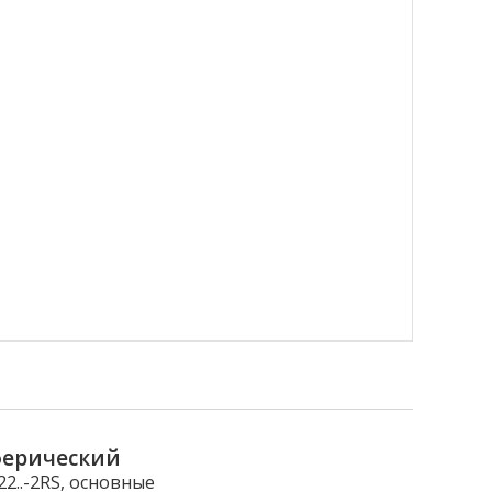
ферический
..-2RS, основные