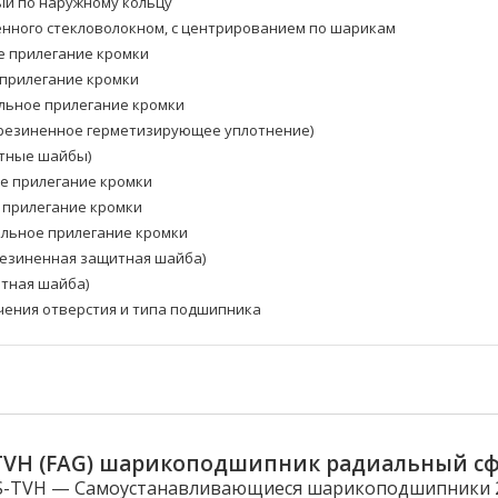
й по наружному кольцу
енного стекловолокном, с центрированием по шарикам
е прилегание кромки
 прилегание кромки
альное прилегание кромки
орезиненное герметизирующее уплотнение)
итные шайбы)
ое прилегание кромки
е прилегание кромки
альное прилегание кромки
резиненная защитная шайба)
итная шайба)
ачения отверстия и типа подшипника
-TVH (FAG) шарикоподшипник радиальный с
S-TVH — Самоустанавливающиеся шарикоподшипники 22