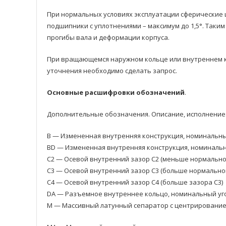
При нормальных условиях эксплуатации сферические 
подшипники с уплотнениями – максимум до 1,5°. Так
прогибы валa и деформации корпусa.
При вращающемся наружном кольце или внутреннем к
уточнения необходимо сделать запрос.
Основные расшифровки обозначений
.
Дополнительные обозначения. Описание, исполнение
B — Измененная внутренняя конструкция, номинальный 
BD — Измененная внутренняя конструкция, номинальный
C2 — Осевой внутренний зазор C2 (меньше нормально
C3 — Осевой внутренний зазор C3 (больше нормально
C4 — Осевой внутренний зазор C4 (больше зазора C3)
DA — Разъемное внутреннее кольцо, номинальный уго
M — Массивный латунный сепаратор с центрировани