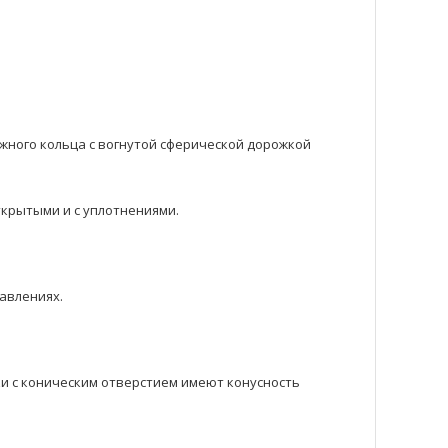
ного кольца с вогнутой сферической дорожкой
крытыми и с уплотнениями.
авлениях.
ки с коническим отверстием имеют конусность