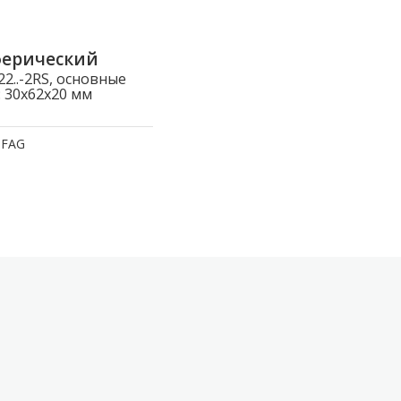
ферический
..-2RS, основные
 30x62x20 мм
:
FAG