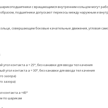
шарикоподшипники с вращающимся внутренним кольцом могут работа
им образом, подшипники допускают перекосы между наружным и внут
ольце, совершающем боковые качательные движения, угловая самоу
:
угол контакта a = 25°, без канавки для ввода тел качения
 угол контакта a = 30°, без канавки для ввода тел качения
го зазора)
го зазора)
л контакта a =45°
ем по шарикам