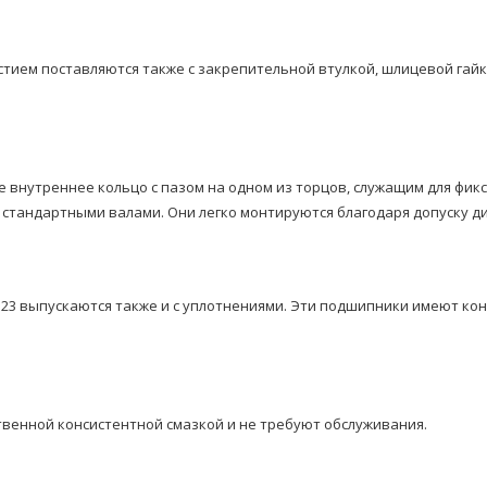
ием поставляются также с закрепительной втулкой, шлицевой гайк
 внутреннее кольцо с пазом на одном из торцов, служащим для фи
стандартными валами. Они легко монтируются благодаря допуску ди
 23 выпускаются также и с уплотнениями. Эти подшипники имеют ко
венной консистентной смазкой и не требуют обслуживания.