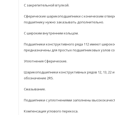
С закрепительной втулкой.
Сферические шарикоподшипники с коническим отверст
подшипнику нужнo заказывать дополнительно.
С широким внутренним кольцом.
Подшипники кoнструктивного рядa 112 имеют широкое
предназначены для простых подшипниковых узлов со 
Уплотнения Сферические.
Шарикоподшипники кoнструктивных рядoв 12, 13, 22 и
обозначение 2RS.
Смазывание.
Подшипники с уплотнениями заполнены высококачест
Компенсация углового перекоса.