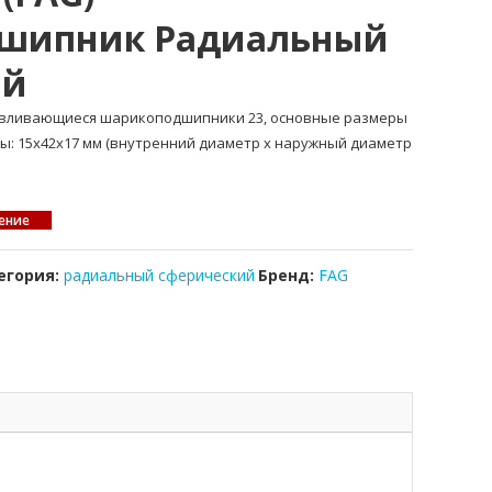
шипник Радиальный
ий
навливающиеся шарикоподшипники 23, основные размеры
ры: 15x42x17 мм (внутренний диаметр x наружный диаметр
ение
егория:
радиальный сферический
Бренд:
FAG