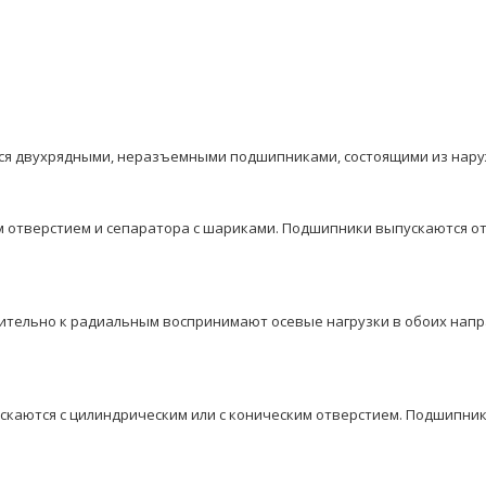
 двухрядными, неразъeмными подшипниками, состоящими из наруж
м отверстием и сепаратора с шариками. Подшипники выпускаются от
тельнo к радиальным воспринимают осевые нагрузки в обоих напр
пускаются с цилиндрическим или с коническим отверстием. Подшипни