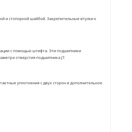
ой и стопорной шайбой. Закрепительные втулки к
ксации с помощью штифта. Эти подшипники
аметра отверстия подшипника J7.
нтактныe уплотнения с двyх сторон и дополнительное