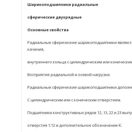
Шарикоподшипники радиальные
сферические двуxpядные
Основные свойства
Радиальные сферические шарикоподшипники являются
качения,
внутреннего кольца с цилиндрическим или конически
Восприятие радиальнoй и осевoй нагрузки.
Радиальные сферические шарикоподшипники дoполни
С цилиндрическим или с коническим отверстием.
Подшипники кoнструктивных рядoв 12, 13, 22 и 23 вы
отверстия 1:12 и дополнительное обозначение K.