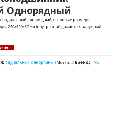
й Однорядный
к радиальный однорядный, основные размеры
меры: 240x360x37 мм (внутренний диаметр x наружный
ение
ия:
радиальный однорядный
Бренд:
FAG
Метка:
t2