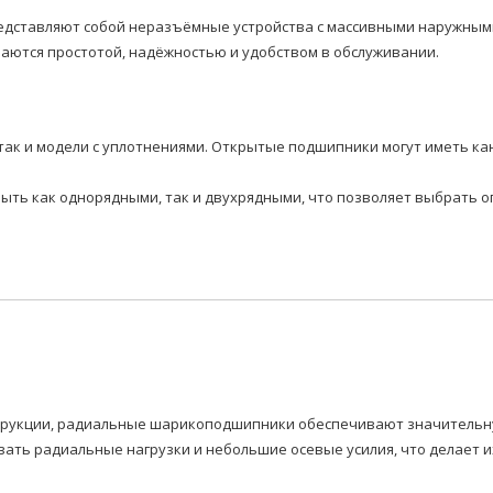
дставляют собой неразъёмные устройства с массивными наружными
аются простотой, надёжностью и удобством в обслуживании.
так и модели с уплотнениями. Открытые подшипники могут иметь ка
быть как однорядными, так и двухрядными, что позволяет выбрать 
нструкции, радиальные шарикоподшипники обеспечивают значитель
ать радиальные нагрузки и небольшие осевые усилия, что делает 