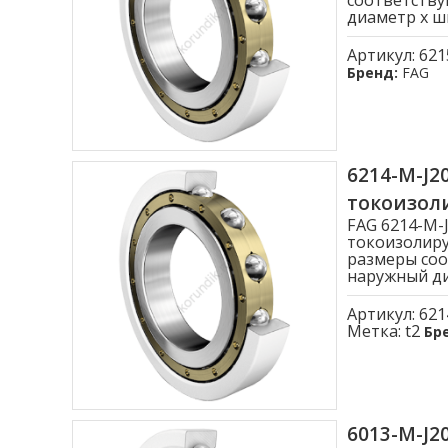
соответству
диаметр x ши
Артикул:
621
Бренд:
FAG
6214-M-J
токоизо
FAG 6214-M
токоизолиру
размеры соо
наружный диа
Артикул:
621
Метка:
t2
Бр
6013-M-J