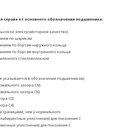
 справа от основного обозначения подшипника:
ысокое электромоторное качество)
нием по шарикам
анием по бортам наружного кольца
анием по бортам внутреннего кольца
силенного стекловолокном
е указывается в обозначении подшипников)
рмального зазора CN)
мального зазора CN)
ора C3)
ора C4)
и границами, чем у нормального
(лабиринтные уплотнения) для поколения C
омочные уплотнения) для поколения C