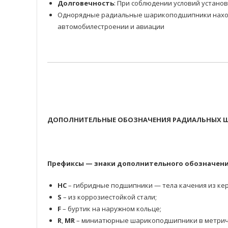
Долговечность
: При соблюдении условий устано
Однорядные радиальные шарикоподшипники находя
автомобилестроении и авиации
ДОПОЛНИТЕЛЬНЫЕ ОБОЗНАЧЕНИЯ РАДИАЛЬНЫХ Ш
Префиксы — знаки дополнительного обозначени
HC
– гибридные подшипники — тела качения из кер
S
– из коррозиестойкой стали;
F
– буртик на наружном кольце;
R
,
MR
– миниатюрные шарикоподшипники в метрич