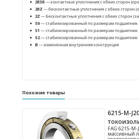
2RSR
— контактные уплотнения с обеих сторон (кр
2RZ
— бесконтактные уплотнения с обеих сторон 
2Z
— Бесконтактные уплотнения с обеих сторон (з
S0
— стабилизированный по размерам подшипник д
S1
— стабилизированный по размерам подшипник д
S2
— стабилизированный по размерам подшипник д
B
— изменённая внутренняя конструкция
Похожие товары
6215-M-J
токоизо
FAG 6215-M
массивный л