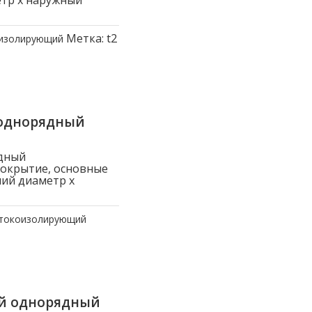
етр x наружный
Метка:
t2
оизолирующий
 однорядный
дный
покрытие, основные
ний диаметр x
 токоизолирующий
ый однорядный