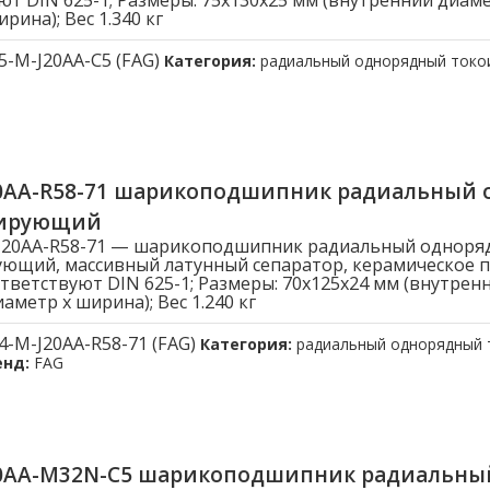
ют DIN 625-1; Размеры: 75x130x25 мм (внутренний диам
рина); Вес 1.340 кг
5-M-J20AA-C5 (FAG)
Категория:
радиальный однорядный ток
20AA-R58-71 шарикоподшипник радиальный
лирующий
-J20AA-R58-71 — шарикоподшипник радиальный одноря
ющий, массивный латунный сепаратор, керамическое 
тветствуют DIN 625-1; Размеры: 70x125x24 мм (внутрен
метр x ширина); Вес 1.240 кг
4-M-J20AA-R58-71 (FAG)
Категория:
радиальный однорядный
енд:
FAG
20AA-M32N-C5 шарикоподшипник радиальн