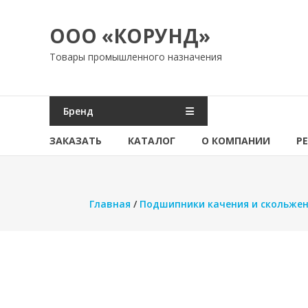
Перейти
к
ООО «КОРУНД»
содержимому
Товары промышленного назначения
Бренд
ЗАКАЗАТЬ
КАТАЛОГ
О КОМПАНИИ
Р
Главная
/
Подшипники качения и скольже