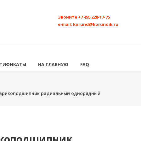
Звоните
+7 495 228-17-75
e-mail:
korund@korundik.ru
РТИФИКАТЫ
НА ГЛАВНУЮ
FAQ
шарикоподшипник радиальный однорядный
икоподшипник