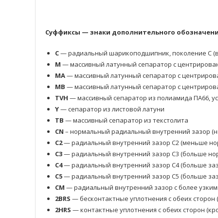
Суффиксы — знаки дополнительного обозначения
C
— радиальный шарикоподшипник, поколение C (в
M
— массивный латунный сепаратор с центрирова
MA
— массивный латунный сепаратор с центриров
MB
— массивный латунный сепаратор с центриров
TVH
— массивный сепаратор из полиамида ПА66, у
Y
— сепаратор из листовой латуни
TB
— массивный сепаратор из текстолита
CN
– нормальный радиальный внутренний зазор (н
C2
— радиальный внутренний зазор C2 (меньше но
C3
— радиальный внутренний зазор C3 (больше нор
C4
— радиальный внутренний зазор C4 (больше заз
C5
— радиальный внутренний зазор C5 (больше заз
CM
— радиальный внутренний зазор с более узким
2BRS
— бесконтактные уплотнения с обеих сторон 
2HRS
— контактные уплотнения с обеих сторон (кр