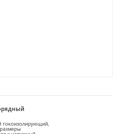
орядный
й токоизолирующий,
 размеры