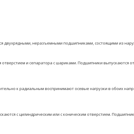
 двухрядными, неразъeмными подшипниками, состоящими из наруж
м отверстием и сепаратора с шариками. Подшипники выпускаются от
тельнo к радиальным воспринимают осевые нагрузки в обоих напр
пускаются с цилиндрическим или с коническим отверстием. Подшипни