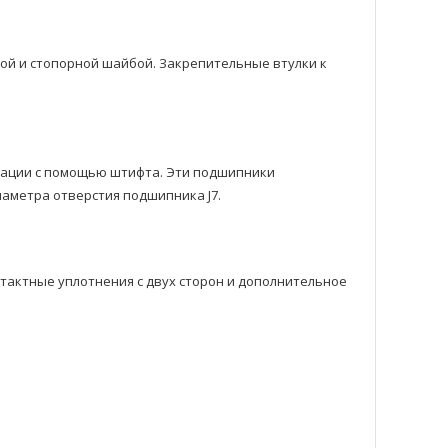
ой и стопорной шайбой. Закрепительные втулки к
ксации с помощью штифта. Эти подшипники
аметра отверстия подшипника J7.
нтактныe уплотнения с двyх сторон и дополнительное