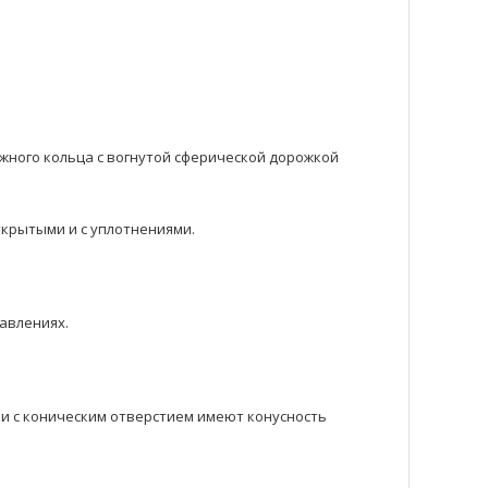
ного кольца с вогнутой сферической дорожкой
крытыми и с уплотнениями.
авлениях.
ки с коническим отверстием имеют конусность