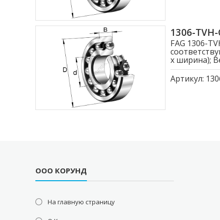
1306-TVH
FAG 1306-T
соответству
x ширина); Ве
Артикул:
130
ООО КОРУНД
На главную страницу