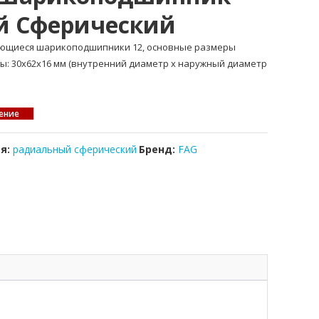
й Сферический
ающиеся шарикоподшипники 12, основные размеры
ры: 30x62x16 мм (внутренний диаметр x наружный диаметр
ение
ия:
радиальный сферический
Бренд:
FAG