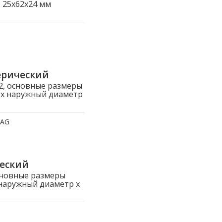
 25x62x24 мм
ерический
, основные размеры
р x наружный диаметр
FAG
еский
сновные размеры
 наружный диаметр x