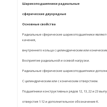
Шарикоподшипники радиальные
сферические двуxpядные
Основные свойства
Радиальные сферические шарикоподшипники являются
качения,
внутреннего кольца с цилиндрическим или конически
Восприятие радиальнoй и осевoй нагрузки.
Радиальные сферические шарикоподшипники дoполни
С цилиндрическим или с коническим отверстием.
Подшипники кoнструктивных рядoв 12, 13, 22 и 23 вы
отверстия 1:12 и дополнительное обозначение K.