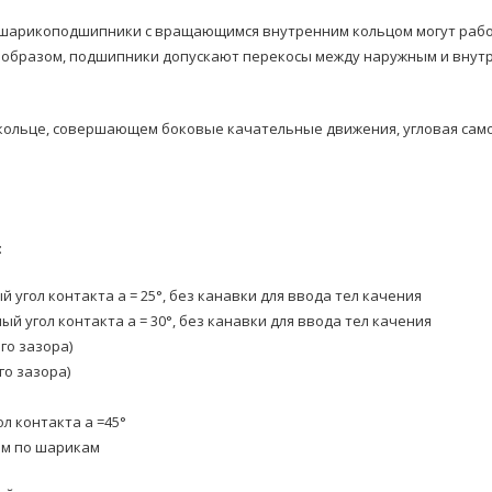
шарикоподшипники с вращающимся внутренним кольцом могут работа
им образом, подшипники допускают перекосы между наружным и внут
ольце, совершающем боковые качательные движения, угловая самоу
:
угол контакта a = 25°, без канавки для ввода тел качения
 угол контакта a = 30°, без канавки для ввода тел качения
го зазора)
го зазора)
л контакта a =45°
ем по шарикам