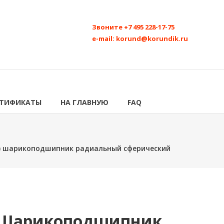
Звоните
+7 495 228-17-75
e-mail:
korund@korundik.ru
РТИФИКАТЫ
НА ГЛАВНУЮ
FAQ
AG) шарикоподшипник радиальный сферический
G) Шарикоподшипник