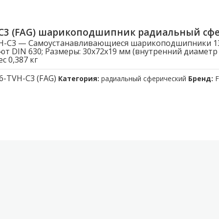
-C3 (FAG) шарикоподшипник радиальный сф
VH-C3 — Самоустанавливающиеся шарикоподшипники 13
ют DIN 630; Размеры: 30x72x19 мм (внутренний диамет
с 0,387 кг
6-TVH-C3 (FAG)
Категория:
радиальный сферический
Бренд: