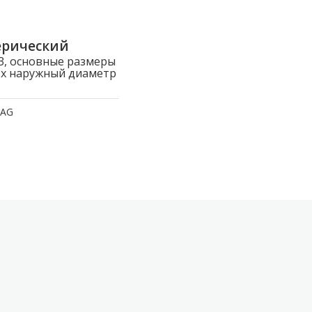
ерический
, основные размеры
р x наружный диаметр
FAG