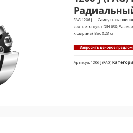
Радиальны
FAG 1206-J — Самоустанавлив
соответствуют DIN 630; Разме
x ширина); Вес 0,23 кг
Запросить ценовое предлож
Категор
Артикул:
1206-J (FAG)