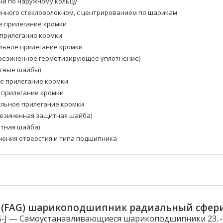
й по наружному кольцу
енного стекловолокном, с центрированием по шарикам
е прилегание кромки
 прилегание кромки
альное прилегание кромки
орезиненное герметизирующее уплотнение)
итные шайбы)
ое прилегание кромки
е прилегание кромки
альное прилегание кромки
резиненная защитная шайба)
итная шайба)
ачения отверстия и типа подшипника
-J (FAG) шарикоподшипник радиальный сфер
S-J — Самоустанавливающиеся шарикоподшипники 23..-