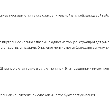
ием поставляются также с закрепительной втулкой, шлицевой гайк
 внутреннее кольцо с пазом на одном из торцов, служащим для фи
стандартными валами. Они легко монтируются благодаря допуску ди
 23 выпускаются также и с уплотнениями. Эти подшипники имеют ко
венной консистентной смазкой и не требуют обслуживания.