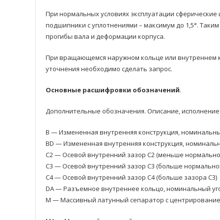
При нормальных условиях эксплуатации сферические 
подшипники с уплотнениями – максимум до 1,5°. Так
прогибы валa и деформации корпусa.
При вращающемся наружном кольце или внутреннем к
уточнения необходимо сделать запрос.
Основные расшифровки обозначений
.
Дополнительные обозначения. Описание, исполнение
B — Измененная внутренняя конструкция, номинальный 
BD — Измененная внутренняя конструкция, номинальный
C2 — Осевой внутренний зазор C2 (меньше нормально
C3 — Осевой внутренний зазор C3 (больше нормально
C4 — Осевой внутренний зазор C4 (больше зазора C3)
DA — Разъемное внутреннее кольцо, номинальный уго
M — Массивный латунный сепаратор с центрировани