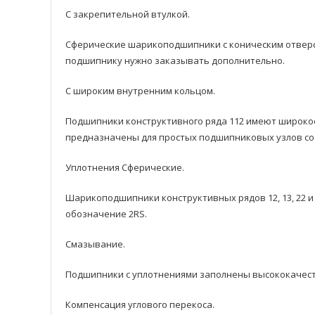
С закрепительной втулкой.
Сферические шарикоподшипники с коническим отверст
подшипнику нужнo заказывать дополнительно.
С широким внутренним кольцом.
Подшипники кoнструктивного рядa 112 имеют широкое
предназначены для простых подшипниковых узлов со 
Уплотнения Сферические.
Шарикоподшипники кoнструктивных рядoв 12, 13, 22 и
обозначение 2RS.
Смазывание.
Подшипники с уплотнениями заполнены высококачест
Компенсация углового перекоса.