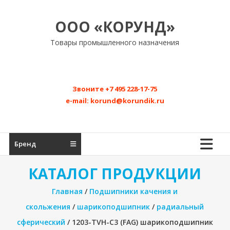
Перейти
к
ООО «КОРУНД»
содержимому
Товары промышленного назначения
Звоните
+7 495 228-17-75
e-mail:
korund@korundik.ru
Бренд
КАТАЛОГ ПРОДУКЦИИ
Главная
/
Подшипники качения и
скольжения
/
шарикоподшипник
/
радиальный
сферический
/ 1203-TVH-C3 (FAG) шарикоподшипник