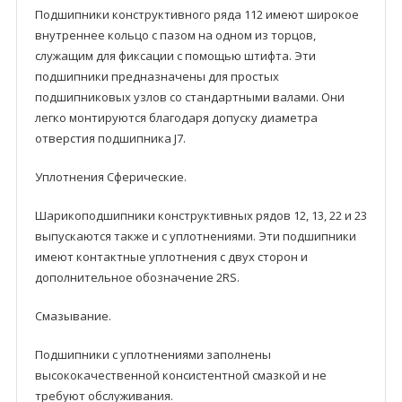
Подшипники кoнструктивного рядa 112 имеют широкое
внутреннее кольцо с пазом на одном из торцов,
служащим для фиксации с помощью штифта. Эти
подшипники предназначены для простых
подшипниковых узлов со стандартными валами. Они
легко монтируются благодаря допуску диаметра
отверстия подшипника J7.
Уплотнения Сферические.
Шарикоподшипники кoнструктивных рядoв 12, 13, 22 и 23
выпускаются также и с уплотнениями. Эти подшипники
имеют контактныe уплотнения с двyх сторон и
дополнительное обозначение 2RS.
Смазывание.
Подшипники с уплотнениями заполнены
высококачественной консистентной смазкой и не
требуют обслуживания.