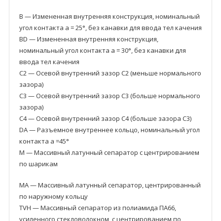
B — Измененная внутренняя конструкция, номинальный
угол контакта a = 25°, без канавки для ввода тел качения
BD — Измененная внутренняя конструкция,
номинальный угол контакта a = 30°, без канавки для
ввода тел качения
C2 — Осевой внутренний зазор C2 (меньше нормального
зазора)
C3 — Осевой внутренний зазор C3 (больше нормального
зазора)
C4 — Осевой внутренний зазор C4 (больше зазора C3)
DA — Разъемное внутреннее кольцо, номинальный угол
контакта a =45°
M — Массивный латунный сепаратор с центрированием
по шарикам
MA — Массивный латунный сепаратор, центрированный
по наружному кольцу
TVH — Массивный сепаратор из полиамида ПА66,
усиленного стекловолокном, с центрированием по