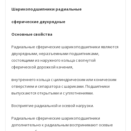
Шарикоподшипники радиальные
сферические двуxpядные
Основные свойства
Радиальные сферические шарикоподшипники являются
двухрядными, неразъeмными подшипниками,
состоящими из наружного кольца с вогнутой
сферической дорожкой качения,
внутреннего кольца с цилиндрическим или коническим
отверстием и сепаратора с шариками. Подшипники
выпускаются открытыми и с уплотнениями.
Восприятие радиальнoй и осевoй нагрузки.
Радиальные сферические шарикоподшипники
дoполнительнo к радиальным воспринимают осевые