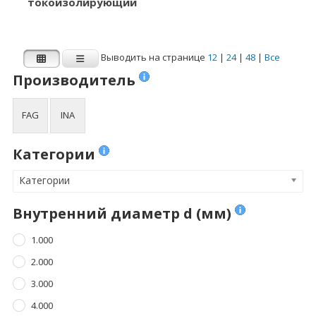
токоизолирующий
4.762
8.000
Показать больше
Показать больше
Выводить на странице
12
|
24
|
48
|
Все
Ширина B (мм)
Динамическая
Производитель
нагрузка Cr (N)
1.000
Динамическая нагрузка Cr (N)
FAG
INA
2.500
3.000
Категории
3.500
Категории
4.000
Внутренний диаметр d (мм)
Показать больше
1.000
Статическая
2.000
нагрузка C0r (N)
3.000
Статическая нагрузка C0r (N)
4.000