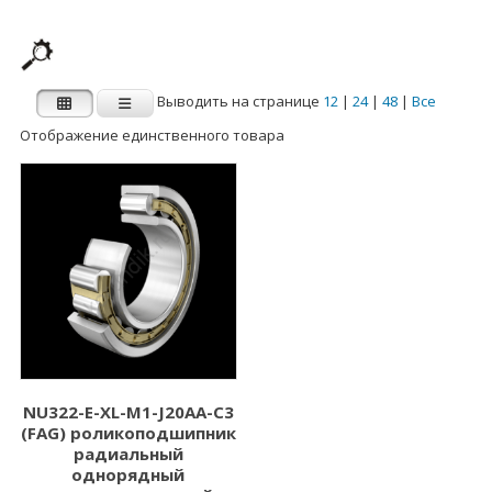
Выводить на странице
12
|
24
|
48
|
Все
Отображение единственного товара
Производитель
Категории
Категории
FAG
INA
Внутренний
Наружный диаметр
диаметр d (мм)
D (мм)
1.000
3.000
2.000
5.000
NU322-E-XL-M1-J20AA-C3
(FAG) роликоподшипник
3.000
6.000
радиальный
4.000
7.000
однорядный