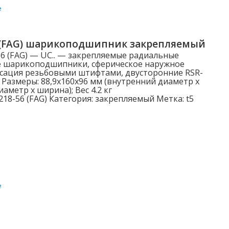
е
Категории
 (FAG) шарикоподшипник закрепляемый
6 (FAG) — UC.. — закрепляемые радиальные
Категории
е шарикоподшипники, сферическое наружное
ксация резьбовыми штифтами, двусторонние RSR-
 Размеры: 88,9x160x96 мм (внутренний диаметр x
аметр x ширина); Вес 4.2 кг
Наружный диаметр D (мм)
18-56 (FAG)
Категория:
закрепляемый
Метка:
t5
3.000
5.000
6.000
7.000
е
8.000
Показать больше