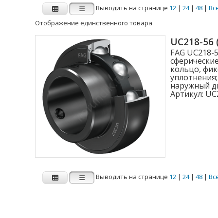
Выводить на странице
12
|
24
|
48
|
Вс
Отображение единственного товара
Производитель
UC218-56
FAG UC218-5
FAG
INA
сферически
кольцо, фи
уплотнения;
наружный ди
Внутренний диаметр d (мм)
Артикул:
UC2
1.000
2.000
3.000
4.000
Выводить на странице
12
|
24
|
48
|
Вс
4.762
Показать больше