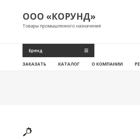
Перейти
к
ООО «КОРУНД»
содержимому
Товары промышленного назначения
Бренд
ЗАКАЗАТЬ
КАТАЛОГ
О КОМПАНИИ
Р