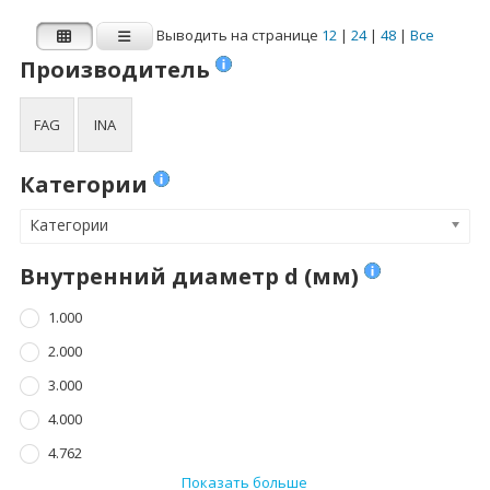
4.762
8.000
Выводить на странице
12
|
24
|
48
|
Все
Показать больше
Показать больше
Производитель
Ширина B (мм)
Динамическая
FAG
INA
нагрузка Cr (N)
1.000
Динамическая нагрузка Cr (N)
Категории
2.500
Категории
3.000
3.500
Внутренний диаметр d (мм)
4.000
1.000
Показать больше
2.000
3.000
Статическая
нагрузка C0r (N)
4.000
4.762
Статическая нагрузка C0r (N)
Показать больше