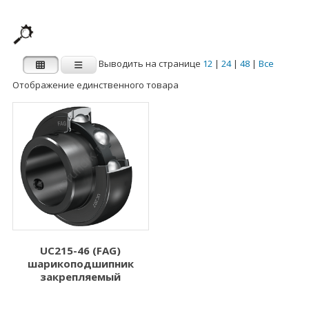
Выводить на странице
12
|
24
|
48
|
Все
Отображение единственного товара
Производитель
Категории
Категории
FAG
INA
Внутренний
Наружный диаметр
диаметр d (мм)
D (мм)
1.000
3.000
2.000
5.000
UC215-46 (FAG)
шарикоподшипник
3.000
6.000
закрепляемый
4.000
7.000