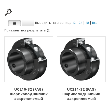
Выводить на странице
12
|
24
|
48
|
Все
Показаны все результаты (2)
Производитель
Категории
Категории
FAG
INA
Внутренний
Наружный диаметр
диаметр d (мм)
D (мм)
1.000
3.000
2.000
5.000
UC210-32 (FAG)
UC211-32 (FAG)
шарикоподшипник
шарикоподшипник
3.000
6.000
закрепляемый
закрепляемый
4.000
7.000