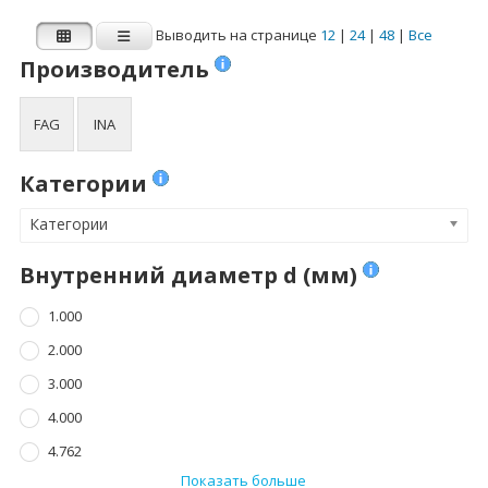
4.762
8.000
Выводить на странице
12
|
24
|
48
|
Все
Показать больше
Показать больше
Производитель
Ширина B (мм)
Динамическая
FAG
INA
нагрузка Cr (N)
1.000
Динамическая нагрузка Cr (N)
Категории
2.500
Категории
3.000
3.500
Внутренний диаметр d (мм)
4.000
1.000
Показать больше
2.000
3.000
Статическая
нагрузка C0r (N)
4.000
4.762
Статическая нагрузка C0r (N)
Показать больше