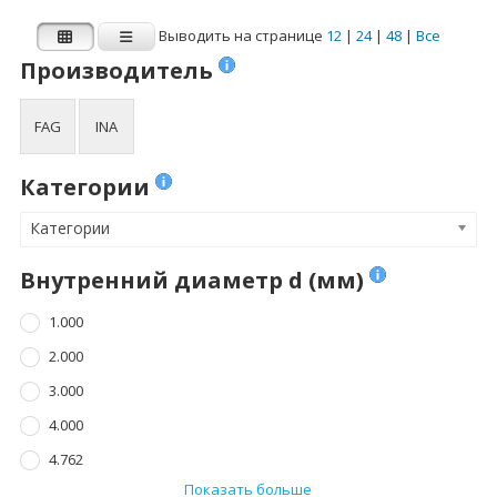
4.762
8.000
Выводить на странице
12
|
24
|
48
|
Все
Показать больше
Показать больше
Производитель
Ширина B (мм)
Динамическая
FAG
INA
нагрузка Cr (N)
1.000
Динамическая нагрузка Cr (N)
Категории
2.500
Категории
3.000
3.500
Внутренний диаметр d (мм)
4.000
1.000
Показать больше
2.000
3.000
Статическая
нагрузка C0r (N)
4.000
4.762
Статическая нагрузка C0r (N)
Показать больше