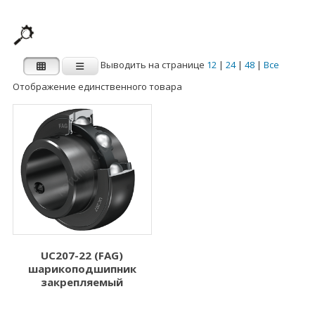
Выводить на странице
12
|
24
|
48
|
Все
Отображение единственного товара
Производитель
Категории
Категории
FAG
INA
Внутренний
Наружный диаметр
диаметр d (мм)
D (мм)
1.000
3.000
2.000
5.000
UC207-22 (FAG)
шарикоподшипник
3.000
6.000
закрепляемый
4.000
7.000