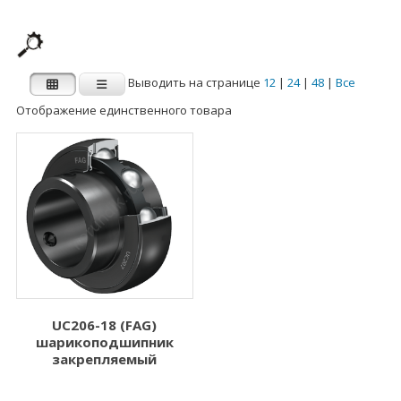
Выводить на странице
12
|
24
|
48
|
Все
Отображение единственного товара
Производитель
Категории
Категории
FAG
INA
Внутренний
Наружный диаметр
диаметр d (мм)
D (мм)
1.000
3.000
2.000
5.000
UC206-18 (FAG)
шарикоподшипник
3.000
6.000
закрепляемый
4.000
7.000