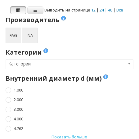
4.762
8.000
Выводить на странице
12
|
24
|
48
|
Все
Показать больше
Показать больше
Производитель
Ширина B (мм)
Динамическая
FAG
INA
нагрузка Cr (N)
1.000
Динамическая нагрузка Cr (N)
Категории
2.500
Категории
3.000
3.500
Внутренний диаметр d (мм)
4.000
1.000
Показать больше
2.000
3.000
Статическая
нагрузка C0r (N)
4.000
4.762
Статическая нагрузка C0r (N)
Показать больше