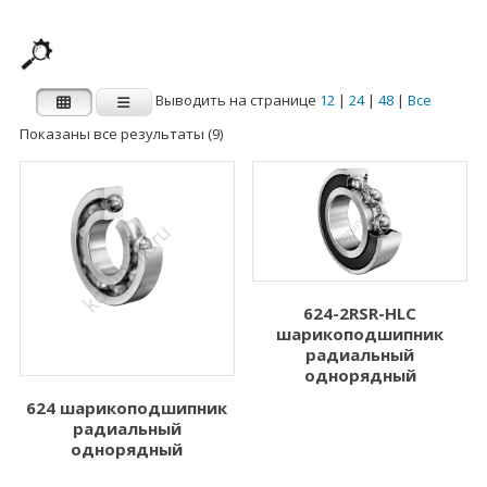
Выводить на странице
12
|
24
|
48
|
Все
Показаны все результаты (9)
Производитель
Категории
Категории
FAG
INA
Внутренний
Наружный диаметр
диаметр d (мм)
D (мм)
624-2RSR-HLC
шарикоподшипник
1.000
3.000
радиальный
однорядный
2.000
5.000
624 шарикоподшипник
радиальный
3.000
6.000
однорядный
4.000
7.000