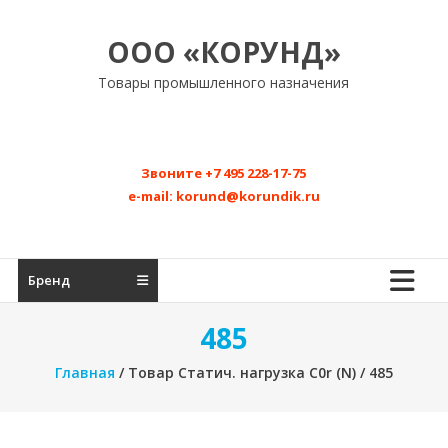
Перейти
к
ООО «КОРУНД»
содержимому
Товары промышленного назначения
Звоните
+7 495 228-17-75
e-mail:
korund@korundik.ru
Бренд
485
Главная
/ Товар Статич. нагрузка C0r (N) / 485