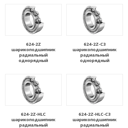
4.762
8.000
Показать больше
Показать больше
Ширина B (мм)
Динамическая
нагрузка Cr (N)
1.000
624-2Z
624-2Z-C3
Динамическая нагрузка Cr (N)
шарикоподшипник
шарикоподшипник
2.500
радиальный
радиальный
однорядный
однорядный
3.000
3.500
4.000
Показать больше
Статическая
нагрузка C0r (N)
624-2Z-HLC
624-2Z-HLC-C3
шарикоподшипник
шарикоподшипник
Статическая нагрузка C0r (N)
радиальный
радиальный