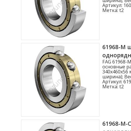
ширина); Вес
Ширина B (мм)
Артикул:
160
Метка:
t2
1.000
2.500
3.000
3.500
61968-M 
одноряд
4.000
FAG 61968-
Показать больше
основные ра
340x460x56 
ширина); Вес
Статическая нагрузка C0r (N)
Артикул:
619
Метка:
t2
Статическая нагрузка C0r (N)
61968-M-