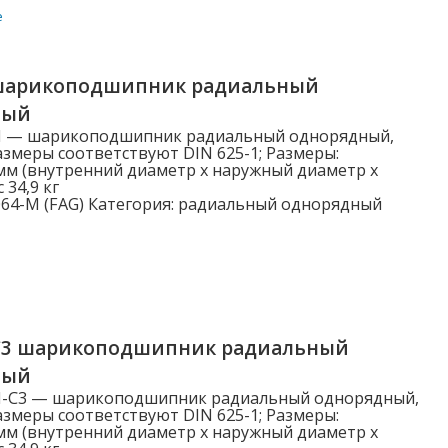
е
Категории
шарикоподшипник радиальный
Категории
ный
M — шарикоподшипник радиальный однорядный,
змеры соответствуют DIN 625-1; Размеры:
мм (внутренний диаметр x наружный диаметр x
 34,9 кг
Наружный диаметр D (мм)
64-M (FAG)
Категория:
радиальный однорядный
3.000
5.000
6.000
7.000
C3 шарикоподшипник радиальный
ный
8.000
M-C3 — шарикоподшипник радиальный однорядный,
Показать больше
змеры соответствуют DIN 625-1; Размеры:
мм (внутренний диаметр x наружный диаметр x