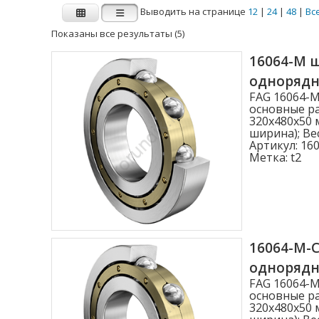
Выводить на странице
12
|
24
|
48
|
Вс
Показаны все результаты (5)
Производитель
16064-M 
одноряд
FAG
INA
FAG 16064-
основные ра
320x480x50 
ширина); Вес
Внутренний диаметр d (мм)
Артикул:
160
Метка:
t2
1.000
2.000
3.000
4.000
16064-M-
одноряд
4.762
FAG 16064-
Показать больше
основные ра
320x480x50 