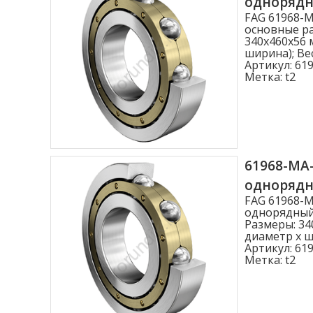
одноряд
FAG 61968-
основные ра
340x460x56 
ширина); Вес
Артикул:
619
Метка:
t2
61968-MA
одноряд
FAG 61968-
однорядный,
Размеры: 34
диаметр x ши
Артикул:
619
Метка:
t2