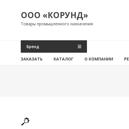
Перейти
к
ООО «КОРУНД»
содержимому
Товары промышленного назначения
Бренд
ЗАКАЗАТЬ
КАТАЛОГ
О КОМПАНИИ
Р