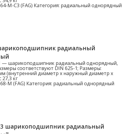
 34,9 кг
Динамическая нагрузка Cr (N)
64-M-C3 (FAG)
Категория:
радиальный однорядный
Динамическая нагрузка Cr (N)
шарикоподшипник радиальный
ный
M — шарикоподшипник радиальный однорядный,
змеры соответствуют DIN 625-1; Размеры:
мм (внутренний диаметр x наружный диаметр x
 27,3 кг
68-M (FAG)
Категория:
радиальный однорядный
C3 шарикоподшипник радиальный