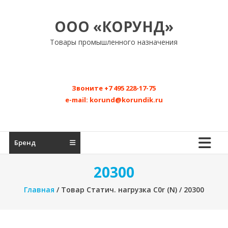
Перейти
к
ООО «КОРУНД»
содержимому
Товары промышленного назначения
Звоните
+7 495 228-17-75
e-mail:
korund@korundik.ru
Бренд
20300
Главная
/ Товар Статич. нагрузка C0r (N) / 20300