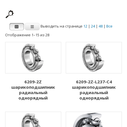
Выводить на странице
12
|
24
|
48
|
Все
Отображение 1–15 из 28
Производитель
Категории
Категории
FAG
INA
Внутренний
Наружный диаметр
диаметр d (мм)
D (мм)
6209-2Z
6209-2Z-L237-C4
шарикоподшипник
шарикоподшипник
1.000
3.000
радиальный
радиальный
однорядный
однорядный
2.000
5.000
3.000
6.000
4.000
7.000