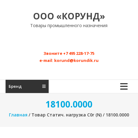
Перейти
к
ООО «КОРУНД»
содержимому
Товары промышленного назначения
Звоните
+7 495 228-17-75
e-mail:
korund@korundik.ru
Бренд
18100.0000
Главная
/ Товар Статич. нагрузка C0r (N) / 18100.0000