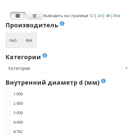
4.762
8.000
Показать больше
Показать больше
Выводить на странице
12
|
24
|
48
|
Все
Производитель
Ширина B (мм)
Динамическая
нагрузка Cr (N)
FAG
INA
1.000
Динамическая нагрузка Cr (N)
2.500
Категории
3.000
Категории
3.500
Внутренний диаметр d (мм)
4.000
1.000
Показать больше
2.000
Статическая
3.000
нагрузка C0r (N)
4.000
Статическая нагрузка C0r (N)
4.762