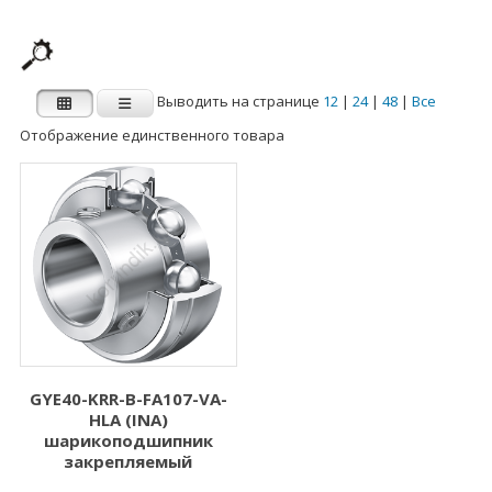
Выводить на странице
12
|
24
|
48
|
Все
Отображение единственного товара
Производитель
Категории
Категории
FAG
INA
Внутренний
Наружный диаметр
диаметр d (мм)
D (мм)
1.000
3.000
2.000
5.000
GYE40-KRR-B-FA107-VA-
HLA (INA)
3.000
6.000
шарикоподшипник
закрепляемый
4.000
7.000