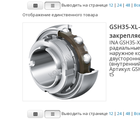
Выводить на странице
12
|
24
|
48
|
Вс
Отображение единственного товара
Производитель
GSH35-XL
закрепл
FAG
INA
INA GSH35-X
радиальные
наружное ко
двусторонни
Внутренний диаметр d (мм)
(внутренний
Артикул:
GSH
1.000
t5
2.000
3.000
4.000
Выводить на странице
12
|
24
|
48
|
Вс
4.762
Показать больше