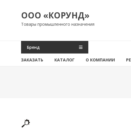
Перейти
к
ООО «КОРУНД»
содержимому
Товары промышленного назначения
Бренд
ЗАКАЗАТЬ
КАТАЛОГ
О КОМПАНИИ
Р