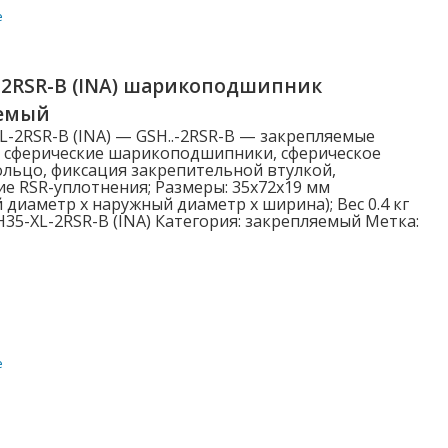
е
Категории
-2RSR-B (INA) шарикоподшипник
Категории
яемый
L-2RSR-B (INA) — GSH..-2RSR-B — закрепляемые
 сферические шарикоподшипники, сферическое
льцо, фиксация закрепительной втулкой,
е RSR-уплотнения; Размеры: 35x72x19 мм
Наружный диаметр D (мм)
 диаметр x наружный диаметр x ширина); Вес 0.4 кг
35-XL-2RSR-B (INA)
Категория:
закрепляемый
Метка:
3.000
5.000
6.000
7.000
е
8.000
Показать больше