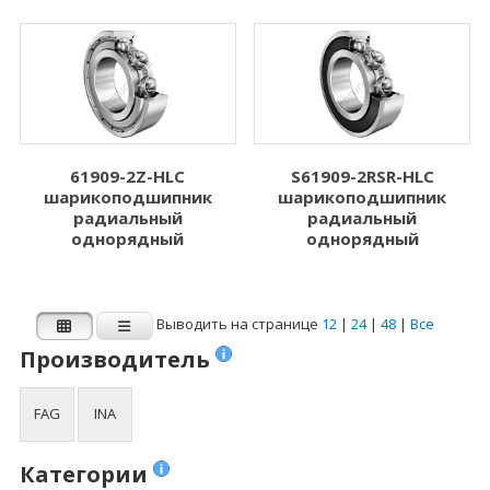
4.762
8.000
Показать больше
Показать больше
Ширина B (мм)
Динамическая
нагрузка Cr (N)
1.000
Динамическая нагрузка Cr (N)
61909-2Z-HLC
S61909-2RSR-HLC
2.500
шарикоподшипник
шарикоподшипник
радиальный
радиальный
3.000
однорядный
однорядный
3.500
4.000
Выводить на странице
12
|
24
|
48
|
Все
Показать больше
Производитель
Статическая
FAG
INA
нагрузка C0r (N)
Статическая нагрузка C0r (N)
Категории