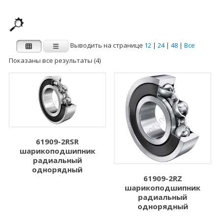
Выводить на странице
12
|
24
|
48
|
Все
Показаны все результаты (4)
Производитель
Категории
Категории
FAG
INA
Внутренний
Наружный диаметр
диаметр d (мм)
D (мм)
61909-2RSR
шарикоподшипник
1.000
3.000
радиальный
однорядный
2.000
5.000
61909-2RZ
шарикоподшипник
3.000
6.000
радиальный
однорядный
4.000
7.000