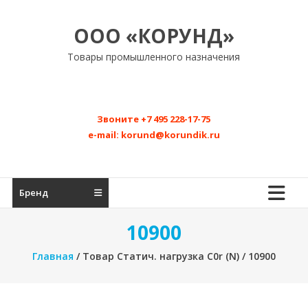
Перейти
к
ООО «КОРУНД»
содержимому
Товары промышленного назначения
Звоните
+7 495 228-17-75
e-mail:
korund@korundik.ru
Бренд
10900
Главная
/ Товар Статич. нагрузка C0r (N) / 10900