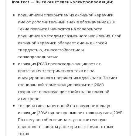
Insutect — Высокая степень электроизоляции:
подшипники с покрытием из оксидной керамики
имеют дополнительный знак в обозначении (J20).
Такие покрытия наносятся на поверхности
подшипника методом плазменного напыления. Слой
оксидной керамики обладает очень высокой
твердостью, износостойкостью и
теплопроводностью
изоляция J20AB превосходно защищает от
протекания электрического тока из-за
индуцированного напряжения вдоль вала. За счет
специальной герметизации покрытие J20AB
сохраняет изолирующие свойства во влажной
атмосфере
толщина слоя нанесенной на наружное кольцо
изоляции J20AA вдвое превышает толщину слоя J20AB.
Поэтому она обеспечивает дополнительную
надежность защиты даже при высокочастотных
токах