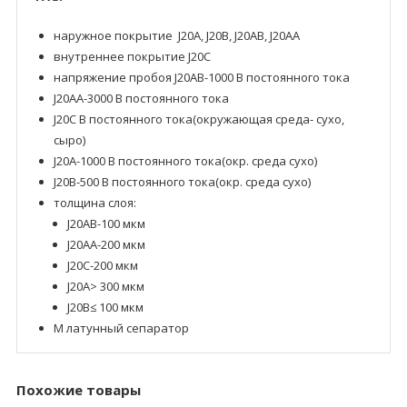
наружное покрытие J20A, J20B, J20AB, J20AA
внутреннее покрытие J20C
напряжение пробоя J20AB-1000 В постоянного тока
J20AA-3000 В постоянного тока
J20C В постоянного тока(окружающая среда- сухо,
сыро)
J20A-1000 В постоянного тока(окр. среда сухо)
J20B-500 В постоянного тока(окр. среда сухо)
толщина слоя:
J20AB-100 мкм
J20AA-200 мкм
J20C-200 мкм
J20A> 300 мкм
J20B≤ 100 мкм
M латунный сепаратор
Похожие товары