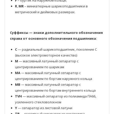
F
– буртик на наружном кольце;
R
,
MR
– миниатюрные шарикоподшипники в
метрический и дюймовых размерах.
Суффиксы — знаки дополнительного обозначения
справа от основного обозначения подшипника:
C
— радиальный шарикоподшипник, поколение C
(высокое электромоторное качество)
M
— массивный латунный сепаратор с
центрированием по шарикам
MA
— массивный латунный сепаратор с
центрированием по бортам наружного кольца
MB
— массивный латунный сепаратор с
центрированием по бортам внутреннего кольца
TVH
— массивный сепаратор из полиамида ПА66,
усиленного стекловолокном
Y
— сепаратор из листовой латуни
TB
— массивный сепаратор из текстолита