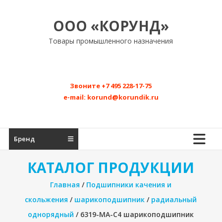
Перейти
к
ООО «КОРУНД»
содержимому
Товары промышленного назначения
Звоните
+7 495 228-17-75
e-mail:
korund@korundik.ru
Бренд
КАТАЛОГ ПРОДУКЦИИ
Главная
/
Подшипники качения и
скольжения
/
шарикоподшипник
/
радиальный
однорядный
/ 6319-MA-C4 шарикоподшипник