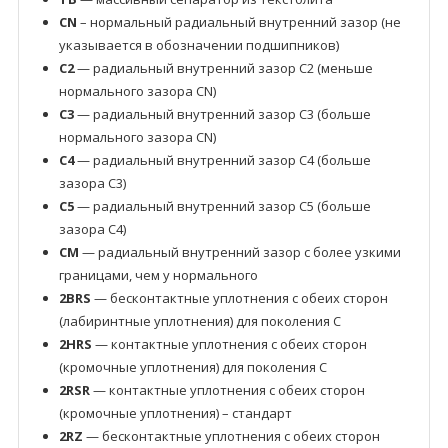
CN
– нормальный радиальный внутренний зазор (не
указывается в обозначении подшипников)
C2
— радиальный внутренний зазор C2 (меньше
нормального зазора CN)
C3
— радиальный внутренний зазор C3 (больше
нормального зазора CN)
C4
— радиальный внутренний зазор C4 (больше
зазора C3)
C5
— радиальный внутренний зазор C5 (больше
зазора C4)
CM
— радиальный внутренний зазор с более узкими
границами, чем у нормального
2BRS
— бесконтактные уплотнения с обеих сторон
(лабиринтные уплотнения) для поколения C
2HRS
— контактные уплотнения с обеих сторон
(кромочные уплотнения) для поколения C
2RSR
— контактные уплотнения с обеих сторон
(кромочные уплотнения) – стандарт
2RZ
— бесконтактные уплотнения с обеих сторон